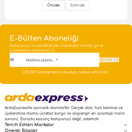
Önceki
Sonraki
E-Bülten Aboneliği
Kampanya ve yeniliklerden haberdar olmak için e-
bültenimize abone olun!
ABONE OL
KVKK Sözleşmesi'ni
okudum, kabul ediyorum.
ArdaExpress’te ayrıcalık standarttır. Gerçek stok, hızlı teslimat ve
üyelerimize daima ücretsiz kargo ile alışverişin en avantajlı halini
sunarız. Burada kazanç kampanya değil, sistemdir.
Tercih Edilen Markalar
Önemli Bilgiler