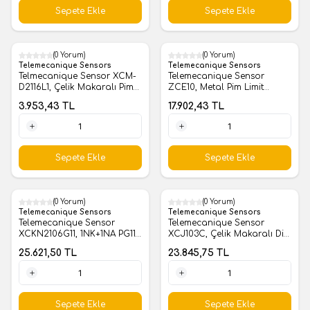
Sepete Ekle
Sepete Ekle
(0 Yorum)
(0 Yorum)
Telemecanique Sensors
Telemecanique Sensors
Telmecanique Sensor XCM-
Telemecanique Sensor
D2116L1, Çelik Makaralı Pim
ZCE10, Metal Pim Limit
Limit Switch
Switch Kafası
3.953,43
TL
17.902,43
TL
1 Adet
1 Adet
Sepete Ekle
Sepete Ekle
(0 Yorum)
(0 Yorum)
Telemecanique Sensors
Telemecanique Sensors
Telemecanique Sensor
Telemecanique Sensor
XCKN2106G11, 1NK+1NA PG11
XCJ103C, Çelik Makaralı Dik
Kedi Bıyığı Limit Switch
Pimli Limit Switch
25.621,50
TL
23.845,75
TL
1 Adet
1 Adet
Sepete Ekle
Sepete Ekle