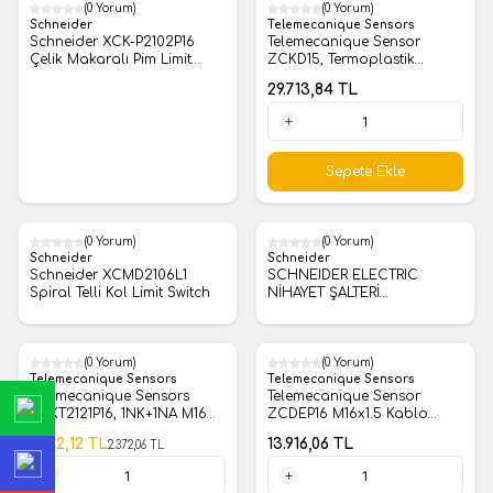
(0 Yorum)
(0 Yorum)
Schneider
Telemecanique Sensors
Schneider XCK-P2102P16
Telemecanique Sensor
Çelik Makaralı Pim Limit
ZCKD15, Termoplastik
Switch
Makara Kollu Limit Switch
29.713,84
TL
Kafası
1 Adet
Sepete Ekle
(0 Yorum)
(0 Yorum)
Schneider
Schneider
Schneider XCMD2106L1
SCHNEIDER ELECTRIC
Spiral Telli Kol Limit Switch
NİHAYET ŞALTERİ
XCMD2145L1 Uzunluğu
Ayarlanabilir Kol
(0 Yorum)
(0 Yorum)
%
46
Telemecanique Sensors
Telemecanique Sensors
Telemecanique Sensors
Telemecanique Sensor
XCKT2121P16, 1NK+1NA M16
ZCDEP16 M16x1.5 Kablo
Termoplastik Makaralı
Rakor Girişi
1.282,12
TL
13.916,06
TL
2.372,06
TL
Manivela Pimi Yatay Limit
Switch