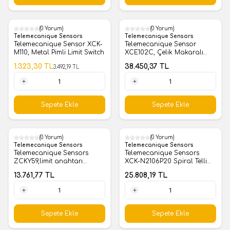
(0 Yorum)
(0 Yorum)
%
62
Telemecanique Sensors
Telemecanique Sensors
Telemecanique Sensor XCK-
Telemecanique Sensor
M110, Metal Pimli Limit Switch
XCE102C, Çelik Makaralı
Yatay Pimli Limit Switch
1.323,30
TL
38.450,37
TL
3.492,19
TL
1 Adet
1 Adet
Sepete Ekle
Sepete Ekle
(0 Yorum)
(0 Yorum)
Telemecanique Sensors
Telemecanique Sensors
Telemecanique Sensors
Telemecanique Sensors
ZCKY59,limit anahtarı
XCK-N2106P20 Spiral Telli
manivl ZCKY - ter.plast yuvrl
Kol Limit Switch
13.761,77
TL
25.808,19
TL
çubuk maniv 6mm
U=200mm - -40..70°C
1 Adet
1 Adet
Sepete Ekle
Sepete Ekle