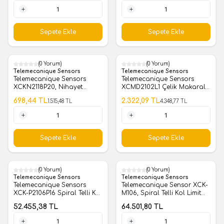
1 Adet
1 Adet
Sepete Ekle
Sepete Ekle
(0 Yorum)
(0 Yorum)
%
54
%
47
Telemecanique Sensors
Telemecanique Sensors
Telemecanique Sensors
Telemecanique Sensors
XCKN2118P20, Nihayet
XCMD2102L1 Çelik Makaralı
Şalteri XCKN Plastik
Pim Limit Switch
698,44
TL
2.322,09
TL
1.515,48
TL
4.348,77
TL
1 Adet
1 Adet
Sepete Ekle
Sepete Ekle
(0 Yorum)
(0 Yorum)
Telemecanique Sensors
Telemecanique Sensors
Telemecanique Sensors
Telemecanique Sensor XCK-
XCK-P2106P16 Spiral Telli Kol
M106, Spiral Telli Kol Limit
Limit Switch
Switch
52.455,38
TL
64.501,80
TL