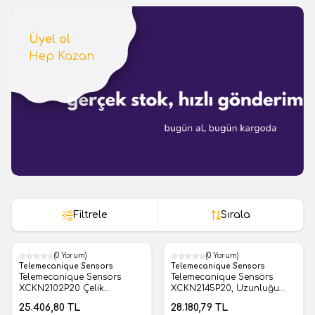
Üyel ol
Hep Kazan
Filtrele
Sırala
(0 Yorum)
(0 Yorum)
Telemecanique Sensors
Telemecanique Sensors
Telemecanique Sensors
Telemecanique Sensors
XCKN2102P20 Çelik
XCKN2145P20, Uzunluğu
Makaralı Pim Limit Switch
Ayarlanabilir Kol Limit
25.406,80
TL
28.180,79
TL
Switch