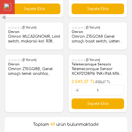
1 Adet
1 Adet
Sepete Ekle
Sepete Ekle
(0 Yorum)
(0 Yorum)
%
50
Omron
Omron
Omron WLCA2GNOMR, Limit
Omron Z15GOMI Genel
switch, makaralı kol: R38
amaçlı basit switch, üstten
mm, ön hareket 15±5°, DPDB,
basmalı, SPDT, 15 A, lehim
Pg13.5
terminali
(0 Yorum)
(0 Yorum)
%
51
%
44
Omron
Telemecanique Sensors
Omron Z15GQ8B, Genel
Telemecanique Sensor
amaçlı temel anahtar,
XCKP2128P16 1NK+1NA M16
yüksek çalıştırma kuvveti,
Termoplastik Makaralı
2.543,37
TL
4.526,67
TL
panel montajlı piston, SPDT,
Manivela Pimi Limit Switch
15A
1 Adet
Sepete Ekle
Toplam
49
ürün bulunmaktadır.