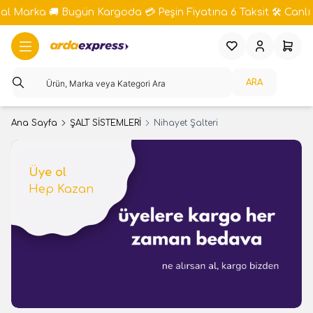
bal Marka 🚚 Bugün Kargoda 💳 Peşin Fiyatına 6 Taksit 🛠️ Canlı 
Favorilerim
Hesabım
Sepeti
ARA
Ana Sayfa
ŞALT SİSTEMLERİ
Nihayet Şalteri
Üye ol
Hep Kazan