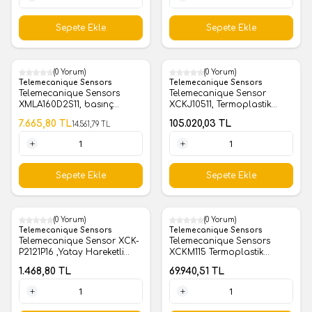
1 Adet
1 Adet
Sepete Ekle
Sepete Ekle
(0 Yorum)
(0 Yorum)
%
47
Telemecanique Sensors
Telemecanique Sensors
Telemecanique Sensors
Telemecanique Sensor
XMLA160D2S11, basınç
XCKJ10511, Termoplastik
anahtarı XMLA 160 bar -
Makaralı Pim Limit Switch
7.665,80
TL
105.020,03
TL
14.561,79
TL
sabit skala 1 eşik - 1 K/A
1 Adet
1 Adet
Sepete Ekle
Sepete Ekle
(0 Yorum)
(0 Yorum)
Telemecanique Sensors
Telemecanique Sensors
Telemecanique Sensor XCK-
Telemecanique Sensors
P2121P16 ,Yatay Hareketli
XCKM115 Termoplastik
Termoplastik Makaralı Kol
Makaralı Kol Limit Switch
1.468,80
TL
69.940,51
TL
Limit Switch
1 Adet
1 Adet