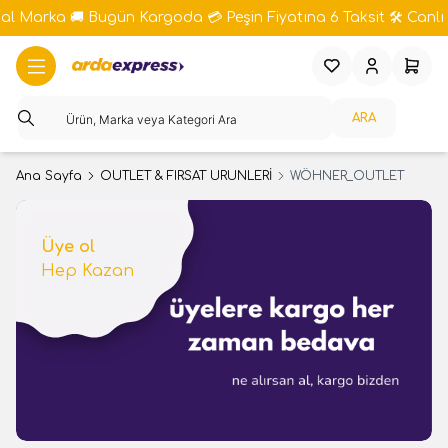
bal Marka 🚚 Bugün Kargoda 💳 Peşin Fiyatına 6 Taksit 🛠️ Canlı 
Favorilerim
Hesabım
Sepeti
ARA
Ana Sayfa
OUTLET & FIRSAT ÜRÜNLERİ
WÖHNER_OUTLET
Üye ol
Hep Kazan