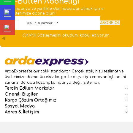
E-Bülten Aboneliği
Kampanya ve yeniliklerden haberdar olmak için e-
bültenimize abone olun!
ABONE OL
KVKK Sözleşmesi'ni
okudum, kabul ediyorum.
ArdaExpress’te ayrıcalık standarttır. Gerçek stok, hızlı teslimat ve
üyelerimize daima ücretsiz kargo ile alışverişin en avantajlı halini
sunarız. Burada kazanç kampanya değil, sistemdir.
Tercih Edilen Markalar
Önemli Bilgiler
Kargo Çözüm Ortağımız
Sosyal Medya
Adres & İletişim