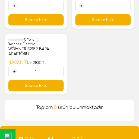
1 Adet
1 Adet
Sepete Ekle
Sepete Ekle
(0 Yorum)
%
65
Wöhner Electric
WÖHNER 32159 BARA
ADAPTÖRÜ
4.989,11
TL
14.218,85
TL
1 Adet
Sepete Ekle
Toplam
3
ürün bulunmaktadır.