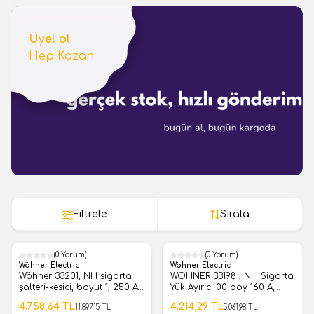
Üyel ol
Hep Kazan
Filtrele
Sırala
(0 Yorum)
(0 Yorum)
%
60
%
17
Wöhner Electric
Wöhner Electric
Wöhner 33201, NH sigorta
WÖHNER 33198 , NH Sigorta
şalteri-kesici, boyut 1, 250 A,
Yük Ayırıcı 00 boy 160 A,
panel montajı
Bara Montajlı, üst / alt
4.758,64
TL
4.214,29
TL
11.897,15
TL
5.061,98
TL
bağlantı kutu terminali