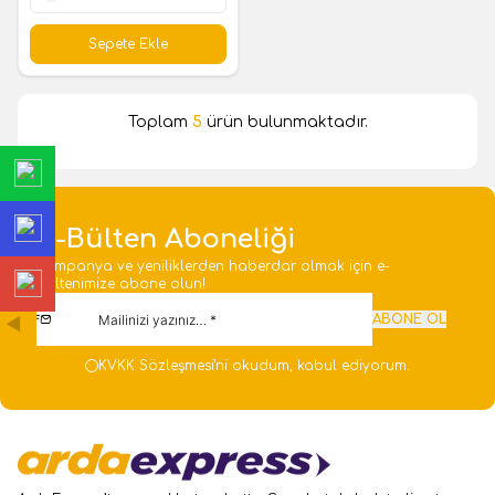
1 Adet
Sepete Ekle
Toplam
5
ürün bulunmaktadır.
E-Bülten Aboneliği
Kampanya ve yeniliklerden haberdar olmak için e-
bültenimize abone olun!
ABONE OL
KVKK Sözleşmesi'ni
okudum, kabul ediyorum.