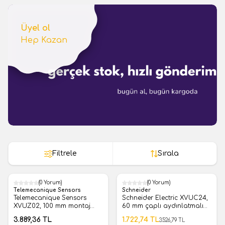
Üyel ol
Hep Kazan
Filtrele
Sırala
(0 Yorum)
(0 Yorum)
%
51
Telemecanique Sensors
Schneider
Telemecanique Sensors
Schneider Electric XVUC24,
XVUZ02, 100 mm montaj
60 mm çaplı aydınlatmalı
ayağı ve alt plaka - siyah
LED ünitesi - sabit - kırmızı -
3.889,36
TL
1.722,74
TL
3.526,79
TL
IP65 - 24 V