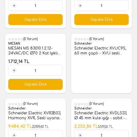
1 Adet
1 Adet
Sepete Ekle
Sepete Ekle
(0 Yorum)
(0 Yorum)
MESAN
Schneider
MESAN MS 83010.1.2.12-
Schneider Electric XVUC9S,
24VAC/DC Ø70 2 Kat Işıklı
60 mm çaplı - XVU sesli
Kolon LED Multifonksiyon
uyarı ünitesi - IP54 - 24 V
1.712,14
TL
Taban Montaj
AC/DC, siyah
1 Adet
Sepete Ekle
(0 Yorum)
(0 Yorum)
%
60
%
59
Schneider
Schneider
Schneider Electric XVR3B03,
Schneider Electric XVDLS33,
Harmony XVR, Sesli uyarısız
Ø 45 mm kule ışığı - sabit -
aydınlatmalı işaret, turuncu,
yeşil - IP40
9.484,42
TL
2.252,86
TL
23.929,42
TL
5.519,26
TL
entegre LED, 12...24 V DC