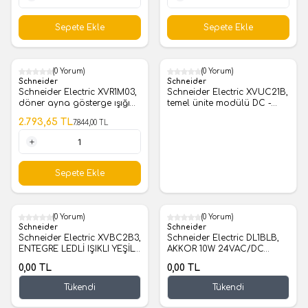
1 Adet
1 Adet
Sepete Ekle
Sepete Ekle
(0 Yorum)
(0 Yorum)
%
64
Schneider
Schneider
Schneider Electric XVR1M03,
Schneider Electric XVUC21B,
döner ayna gösterge ışığı
temel ünite modülü DC -
XVR - Ø 165 - yeşil - 25 W -
siyah
2.793,65
TL
7.844,00
TL
230 V AC
1 Adet
Sepete Ekle
(0 Yorum)
(0 Yorum)
Schneider
Schneider
Schneider Electric XVBC2B3,
Schneider Electric DL1BLB,
ENTEGRE LEDLİ IŞIKLI YEŞİL
AKKOR 10W 24VAC/DC
LENS
BA15D
0,00
TL
0,00
TL
Tükendi
Tükendi