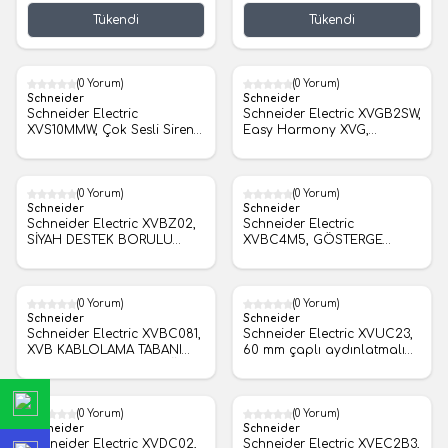
mavi, sabit ışıklı, buzzer,
Tükendi
Tükendi
taban montajı, IP42, 24 V
AC/DC
(0 Yorum)
(0 Yorum)
Schneider
Schneider
Schneider Electric
Schneider Electric XVGB2SW,
XVS10MMW, Çok Sesli Siren
Easy Harmony XVG,
230VAC
Monoblok ışıklı kolon, Ø60,
kırmızı yeşil, sabit ışıklı,
buzzer, taban montajı, IP42,
24 V AC/DC
(0 Yorum)
(0 Yorum)
Schneider
Schneider
Schneider Electric XVBZ02,
Schneider Electric
SİYAH DESTEK BORULU
XVBC4M5, GÖSTERGE
SABİTLEME TABANI 80MM
BANKASI LENSİ 230VAC 10W
+SEÇENEKLER
(0 Yorum)
(0 Yorum)
Schneider
Schneider
Schneider Electric XVBC081,
Schneider Electric XVUC23,
XVB KABLOLAMA TABANI
60 mm çaplı aydınlatmalı
İÇİN REPLASMAN BAŞLIĞI
LED ünitesi - sabit - yeşil -
IP65 - 24 V
(0 Yorum)
(0 Yorum)
Schneider
Schneider
Schneider Electric XVDC02,
Schneider Electric XVEC2B3,