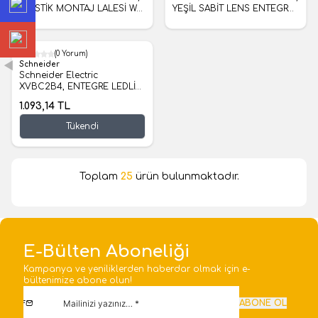
PLASTİK MONTAJ LALESİ W/
YEŞİL SABİT LENS ENTEGRE
100MM BORU
LED 24VAC/DC
(0 Yorum)
Schneider
Schneider Electric
XVBC2B4, ENTEGRE LEDLİ
IŞIKLI KIRMIZI LENS
1.093,14
TL
Tükendi
Toplam
25
ürün bulunmaktadır.
E-Bülten Aboneliği
Kampanya ve yeniliklerden haberdar olmak için e-
bültenimize abone olun!
ABONE OL