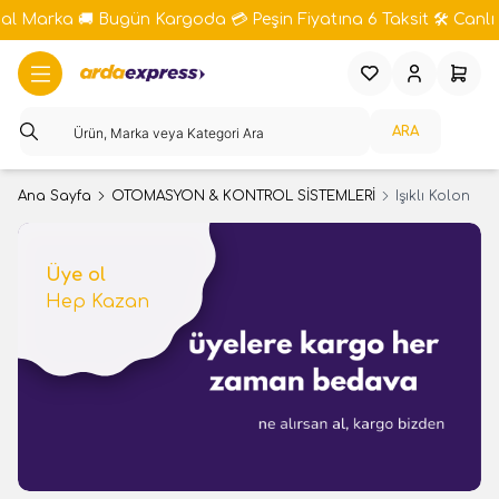
bal Marka 🚚 Bugün Kargoda 💳 Peşin Fiyatına 6 Taksit 🛠️ Canlı 
Favorilerim
Hesabım
Sepeti
ARA
Ana Sayfa
OTOMASYON & KONTROL SİSTEMLERİ
Işıklı Kolon
Üye ol
Hep Kazan