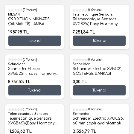
(0 Yorum)
(0 Yorum)
MESAN
Telemecanique Sensors
Ø90 XENON MIKNATISLI
Telemecanique Sensors
ÇAKMAK FİŞ LAMBA
XVGB3W, Easy Harmony
XVG, Monoblok ışıklı kolon,
1.987,98
TL
7.251,34
TL
Ø60, kırmızı turuncu yeşil,
sabit ışıklı, taban montajı,
Tükendi
Tükendi
IP53, 24 V AC/DC
(0 Yorum)
(0 Yorum)
Schneider
Schneider
Schneider Electric
Schneider Electric XVBC21,
XVGB2SH, Easy Harmony
GÖSTERGE BANKASI
XVG, Monoblok ışıklı kolon,
AKSESUARLARI
8.767,53
TL
0,00
TL
Ø60, kırmızı yeşil, sabit ışıklı,
70MM+SEÇENEKLER
buzzer, alüminyum tüp
Tükendi
Tükendi
montajı ve sabitleme levhalı,
IP42, 24 V AC/DC
(0 Yorum)
(0 Yorum)
Telemecanique Sensors
Schneider
Telemecanique Sensors
Schneider Electric XVUC26,
XVGB4SW,Easy Harmony
60 mm çaplı aydınlatmalı
XVG, Monoblok ışıklı kolon,
LED ünitesi - sabit - mavi -
11.206,62
TL
3.526,79
TL
Ø60, kırmızı turuncu yeşil
IP65 - 24 V