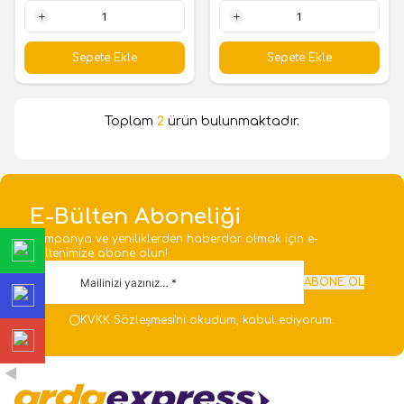
1 Adet
1 Adet
Sepete Ekle
Sepete Ekle
Toplam
2
ürün bulunmaktadır.
E-Bülten Aboneliği
Kampanya ve yeniliklerden haberdar olmak için e-
bültenimize abone olun!
ABONE OL
KVKK Sözleşmesi'ni
okudum, kabul ediyorum.