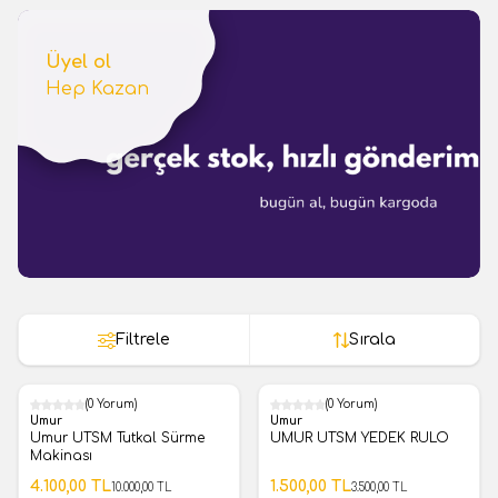
Üyel ol
Hep Kazan
Filtrele
Sırala
(0 Yorum)
(0 Yorum)
%
59
%
57
Umur
Umur
Umur UTSM Tutkal Sürme
UMUR UTSM YEDEK RULO
Makinası
4.100,00
TL
1.500,00
TL
10.000,00
TL
3.500,00
TL