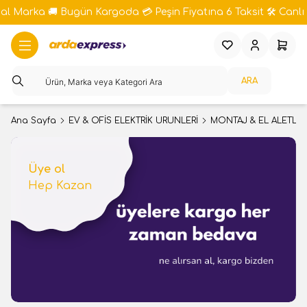
bal Marka 🚚 Bugün Kargoda 💳 Peşin Fiyatına 6 Taksit 🛠️ Canlı 
Favorilerim
Hesabım
Sepeti
ARA
Ana Sayfa
EV & OFİS ELEKTRİK ÜRÜNLERİ
MONTAJ & EL ALETLER
Üye ol
Hep Kazan