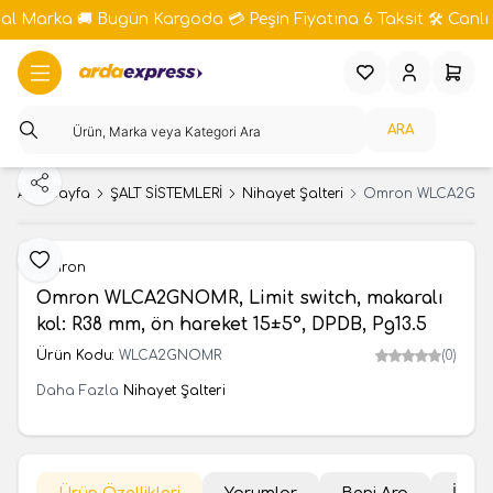
bal Marka 🚚 Bugün Kargoda 💳 Peşin Fiyatına 6 Taksit 🛠️ Canlı 
Favorilerim
Hesabım
Sepeti
ARA
Paylaş
Ana Sayfa
ŞALT SİSTEMLERİ
Nihayet Şalteri
Omron WLCA2GNOMR,
Favoriye Ekle
Omron
Omron WLCA2GNOMR, Limit switch, makaralı
kol: R38 mm, ön hareket 15±5°, DPDB, Pg13.5
Ürün Kodu:
WLCA2GNOMR
(0)
Daha Fazla
Nihayet Şalteri