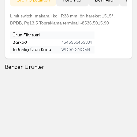
Ürün Özellikleri
Yorumlar
Beni Ara
İade 
Limit switch, makaralı kol: R38 mm, ön hareket 15±5°,
DPDB, Pg13.5 Topraklama terminalli-8536.5015.90
Ürün Filtreleri
Barkod
:
4548583485334
Tedarikçi Ürün Kodu
:
WLCA2GNOMR
Benzer Ürünler
(0 Yorum)
(0 Yorum)
Telemecanique Sensors
Telemecanique Sensors
Telemecanique Sensors
Telemecanique Sensors
XCKN2102P20 Çelik Makaralı
XCKN2145P20, Uzunluğu
Pim Limit Switch
Ayarlanabilir Kol Limit Switch
25.390,56
TL
28.162,78
TL
1 Adet
1 Adet
Sepete Ekle
Sepete Ekle