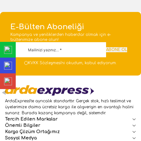
E-Bülten Aboneliği
Kampanya ve yeniliklerden haberdar olmak için e-
bültenimize abone olun!
ABONE OL
KVKK Sözleşmesi'ni
okudum, kabul ediyorum.
ArdaExpress’te ayrıcalık standarttır. Gerçek stok, hızlı teslimat ve
üyelerimize daima ücretsiz kargo ile alışverişin en avantajlı halini
sunarız. Burada kazanç kampanya değil, sistemdir.
Tercih Edilen Markalar
Önemli Bilgiler
Kargo Çözüm Ortağımız
Sosyal Medya