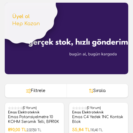
Üyel ol
Hep Kazan
Filtrele
Sırala
(0 Yorum)
(0 Yorum)
%
62
%
49
Emas Elektroteknik
Emas Elektroteknik
Emas Potansiyelmetre 10
Emas C4 Yedek 1NC Kontak
KOHM Seramik Telli, BPR10K
Blok
890,00
TL
55,84
TL
2.327,50
TL
110,40
TL