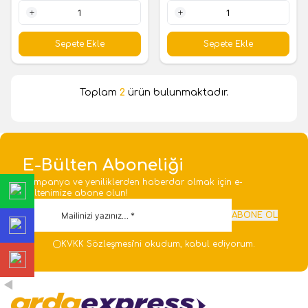
1 Adet
1 Adet
Sepete Ekle
Sepete Ekle
Toplam
2
ürün bulunmaktadır.
E-Bülten Aboneliği
Kampanya ve yeniliklerden haberdar olmak için e-
bültenimize abone olun!
ABONE OL
KVKK Sözleşmesi'ni
okudum, kabul ediyorum.