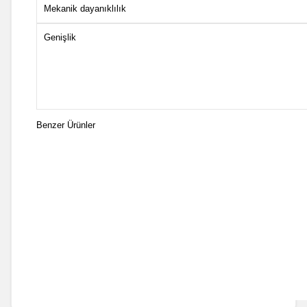
Mekanik dayanıklılık
Genişlik
Benzer Ürünler
(0 Yorum)
Telemecanique Sensors
Telemecanique Sensors XCKN2102P20 Çelik Makaralı Pim Limit Swit
25.406,80
TL
1 Adet
Sepete Ekle