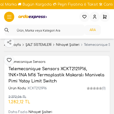
bal Marka 🚚 Bugün Kargoda 💳 Peşin Fiyatına 6 Taksit 🛠️ Canlı 
Favorilerim
Hesabım
Sepeti
ARA
Paylaş
Ana Sayfa
ŞALT SİSTEMLERİ
Nihayet Şalteri
Telemecanique Sens
Favoriye Ekle
Telemecanique Sensors
Telemecanique Sensors XCKT2121P16,
1NK+1NA M16 Termoplastik Makaralı Manivela
Pimi Yatay Limit Switch
Ürün Kodu:
XCKT2121P16
(0)
2.372,06
TL
SEPETE EKLE
1.282,12
TL
Daha Fazla
Nihayet Şalteri