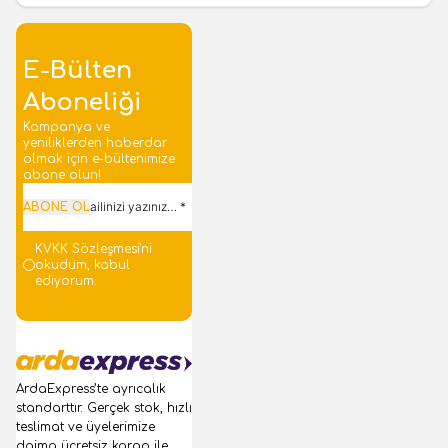
E-Bülten
Aboneliği
Kampanya ve
yeniliklerden haberdar
olmak için e-bültenimize
abone olun!
ABONE OL
KVKK Sözleşmesi'ni
okudum, kabul
ediyorum.
ArdaExpress’te ayrıcalık
standarttır. Gerçek stok, hızlı
teslimat ve üyelerimize
daima ücretsiz kargo ile