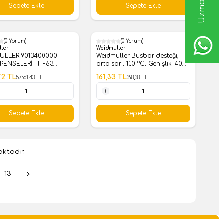
Sepete Ekle
Sepete Ekle
(0 Yorum)
(0 Yorum)
%
60
ller
Weidmüller
ULLER 9013400000
Weidmüller Busbar desteği,
 PENSELERİ HTF63
orta sarı, 130 °C, Genişlik: 40
K PABUÇ
mm, V-0, KrG, vidalandığında-
72
TL
161,33
TL
57.551,43
TL
398,38
TL
0494920000
1 Adet
Sepete Ekle
Sepete Ekle
ktadır.
13