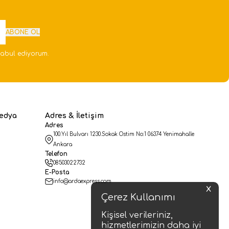
ABONE OL
abul ediyorum.
edya
Adres & İletişim
Adres
100.Yıl Bulvarı 1230.Sokak Ostim No:1 06374 Yenimahalle
Ankara
Telefon
08503022732
E-Posta
info@ardaexpress.com
X
Çerez Kullanımı
Kişisel verileriniz,
hizmetlerimizin daha iyi