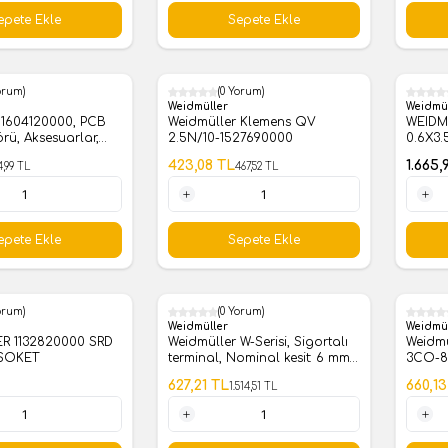
epete Ekle
Sepete Ekle
orum)
(0 Yorum)
%
10
Weidmüller
Weidmü
 1604120000, PCB
Weidmüller Klemens QV
WEIDM
örü, Aksesuarlar,
2.5N/10-1527690000
0.6X3
ğu, turuncu, Kutup
423,08
TL
1.665,
4,99
TL
467,52
TL
1 Adet
1 Adet
epete Ekle
Sepete Ekle
orum)
(0 Yorum)
%
59
%
59
Weidmüller
Weidmü
R 1132820000 SRD
Weidmüller W-Serisi, Sigortalı
Weidmü
SOKET
terminal, Nominal kesit: 6 mm²,
3CO-8
Vidalı bağlantı -1012200000
627,21
TL
660,13
1.514,51
TL
1 Adet
1 Adet