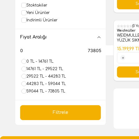
S
Stoktakiler
Yeni Ürünler
İndirimli Ürünler
(0 Y
%
59
Weidmüller
WEIDMULLE
Fiyat Aralığı
YÜZÜK SIK
ROTO-L 0.1
15.199,99
T
0 TL - 14761 TL
1 Adet
14761 TL - 29522 TL
S
29522 TL - 44283 TL
44283 TL - 59044 TL
59044 TL - 73805 TL
Filtrele