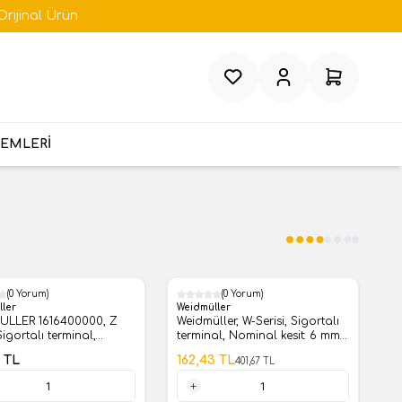
Orijinal Ürün
Favorilerim
Hesabım
Sepetim
TEMLERİ
(0 Yorum)
(0 Yorum)
%
60
ller
Weidmüller
ULLER 1616400000, Z
Weidmüller, W-Serisi, Sigortalı
 Sigortalı terminal,
terminal, Nominal kesit: 6 mm²,
l kesit: 2,5 mm², Germe
Vidalı bağlantı-1011000000
TL
162,43
TL
401,67
TL
bağlantısı, koyu bej,
dan montaj