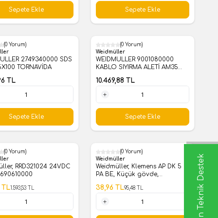
Sepete Ekle
Sepete Ekle
(0 Yorum)
(0 Yorum)
ller
Weidmüller
ULLER 2749340000 SDS
WEIDMULLER 9001080000
.5X100 TORNAVİDA
KABLO SIYIRMA ALETİ AM35
25-36MM PVC KABLOLAR İÇİN
96
TL
10.469,88
TL
1 Adet
Sepete Ekle
Sepete Ekle
(0 Yorum)
(0 Yorum)
Uzman Teknik Destek
%
59
ller
Weidmüller
ller, RRD321024 24VDC
Weidmüller, Klemens AP DK 5
690610000
PA BE, Küçük gövde,
OMNIMATE Muhafaza -
TL
38,96
TL
1.593,53
TL
95,48
TL
TERMINALBOX bej, Uç plakası,
Genişlik: 1,5 mm-8268870000
1 Adet