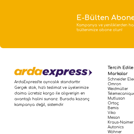
E-Bülten Abone
Kampanya ve yeniliklerden ha
bültenimize abone olun!
Tercih Edil
Markalar
Schneider Elec
ArdaExpress’te ayrıcalık standarttır.
Omron
Gerçek stok, hızlı teslimat ve üyelerimize
Weidmüller
daima ücretsiz kargo ile alışverişin en
Telemecaniqu
Mutlusan
avantajlı halini sunarız. Burada kazanç
Ortaç
kampanya değil, sistemdir.
Bemis
Viko
Mesan
Kraus-Naimer
Autonics
Wöhner