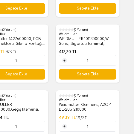
1 Adet
Sepete Ekle
Sepete Ekle
(0 Yorum)
(0 Yorum)
ller
Weidmüller
ller 1427600000, PCB
WEIDMULLER 1011300000,W-
nnektörü, Sıkma kontağı,
Serisi, Sigortalı terminal,
l kontak, Pin – standart,
Nominal kesit: 6 mm², Vidalı
TL
417,70
TL
65,19
TL
ı, Maksimum sıkıştırma
bağlantı
: 1,5 mm²
1 Adet
Sepete Ekle
Sepete Ekle
(0 Yorum)
(0 Yorum)
%
59
ller
Weidmüller
ULLER
Weidmüller Klemnens, A2C 4
0000,Geçiş klemensi,
BL-2051210000
 bağlantı, 50 mm², 1000
14
TL
49,39
TL
121,82
TL
A, mavi
1 Adet