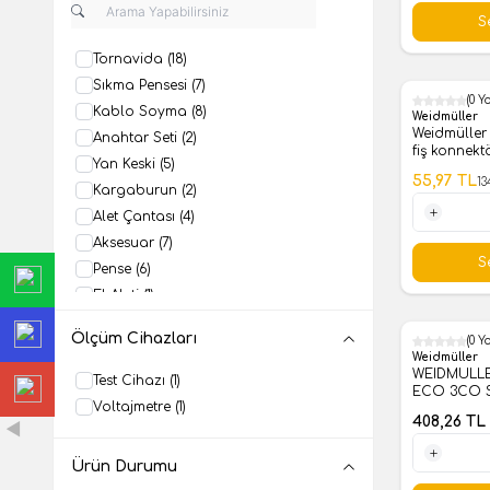
S
Tornavida
(18)
Sıkma Pensesi
(7)
(0 Y
Kablo Soyma
(8)
%
59
Weidmüller
Weidmüller
Anahtar Seti
(2)
fiş konnekt
Yan Keski
(5)
Montaj blo
55,97
TL
13
sayısı: 0
Kargaburun
(2)
Alet Çantası
(4)
1 Adet
Aksesuar
(7)
S
Pense
(6)
El Aleti
(1)
Yüksük Sıkma
(4)
Ölçüm Cihazları
(0 Y
Kesme Makası
(3)
Weidmüller
WEIDMULLE
Test Cihazı
(1)
ECO 3CO 
Voltajmetre
(1)
408,26
TL
Ürün Durumu
1 Adet