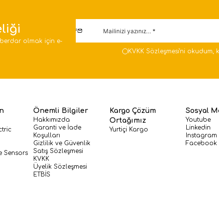
liği
berdar olmak için e-
KVKK Sözleşmesi'ni
okudum, k
en
Önemli Bilgiler
Kargo Çözüm
Sosyal M
Hakkımızda
Youtube
Ortağımız
Garanti ve İade
Linkedin
tric
Yurtiçi Kargo
Koşulları
Instagram
Gizlilik ve Güvenlik
Facebook
Satış Sözleşmesi
e Sensors
KVKK
Üyelik Sözleşmesi
ETBİS