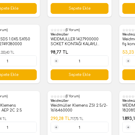
1 Adet
1 Adet
epete Ekle
Sepete Ekle
orum)
(0 Yorum)
%
18
Weidmüller
Weidmü
0
WEIDMULLER 1427900000
Weidmü
-2749380000
SOKET KONTAĞI KALAYLI
fiş ko
SIKMA 16-18 AWG
Bireyse
98,77
TL
53,23
1.333,43
TL
kalayl
aralığı
1 Adet
1 Adet
epete Ekle
Sepete Ekle
orum)
(0 Yorum)
%
60
Weidmüller
Weidmü
 Klemens
Weidmüller Klemens ZSI 2.5/2-
WEIDM
 AEP 2C 2.5
1616460000
182085
Vidalı
290,28
TL
1.893,
14
TL
717,75
TL
V, 150 
1 Adet
1 Adet