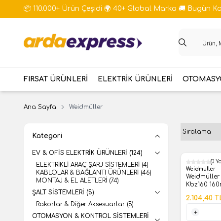
📦 110.000+ Ürün Çeşidi 🌍 40+ Global Marka 🚚 Bugün Kar
FIRSAT ÜRÜNLERİ
ELEKTRİK ÜRÜNLERİ
OTOMASYO
Ana Sayfa
Weidmüller
Kategori
EV & OFİS ELEKTRİK ÜRÜNLERİ
(124)
(0 Y
ELEKTRİKLİ ARAÇ ŞARJ SİSTEMLERİ
(4)
%
60
Weidmüller
KABLOLAR & BAĞLANTI ÜRÜNLERİ
(46)
Weidmüller İzoleli Pens
MONTAJ & EL ALETLERİ
(74)
Kbz160 16
ŞALT SİSTEMLERİ
(5)
-90462800
2.104,40
T
Rakorlar & Diğer Aksesuarlar
(5)
OTOMASYON & KONTROL SİSTEMLERİ