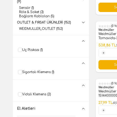
(9)
1 Adet
S
Sensör
(1)
Röle & Soket
(3)
Bağlantı Kabloları
(5)
OUTLET & FIRSAT ÜRÜNLERİ
(152)
(0 Y
WEIDMULLER_OUTLET
(152)
%
60
Weidmüller
Weidmüller SDS 1.0X5.5X15
Tornavida
538,86
TL
Uç Plakası
(1)
1 Adet
S
Sigortalı Klemens
(1)
(0 Y
%
60
Weidmüller
Weidmüller
Vidali Klemens
(2)
1514400000
27,99
TL
69,
El Aletleri
1 Adet