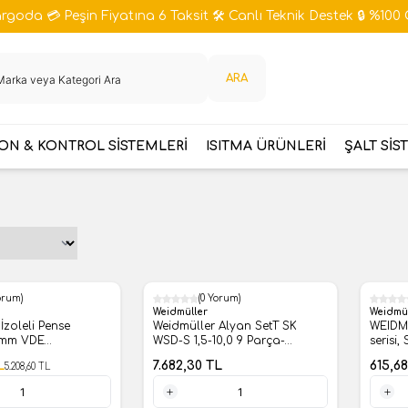
goda 💳 Peşin Fiyatına 6 Taksit 🛠️ Canlı Teknik Destek 🔒 %100 
ARA
N & KONTROL SİSTEMLERİ
ISITMA ÜRÜNLERİ
ŞALT SİS
orum)
(0 Yorum)
Weidmüller
Weidmü
e
Weidmüller Alyan SetT SK
WEIDM
0mm VDE
WSD-S 1,5-10,0 9 Parça-
serisi,
00
9008850000
Nomina
L
7.682,30
TL
615,68
5.208,60
TL
klemp 
Doğru