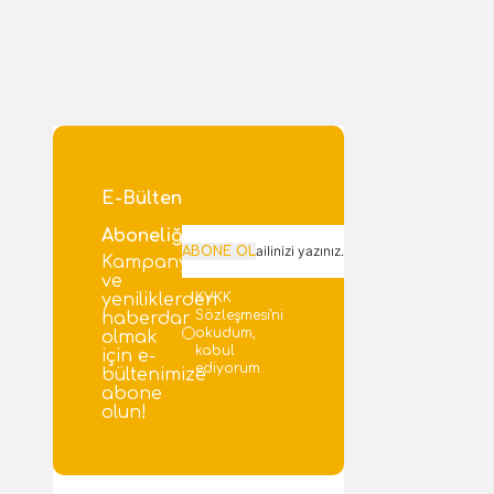
E-Bülten
Aboneliği
ABONE OL
Kampanya
ve
KVKK
yeniliklerden
Sözleşmesi'ni
haberdar
okudum,
olmak
kabul
için e-
ediyorum.
bültenimize
abone
olun!