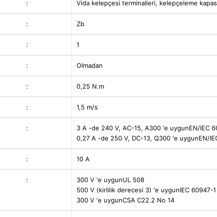
:
Vida kelepçesi terminalleri, kelepçeleme kapasi
:
Zb
:
1
:
Olmadan
:
0,25 N.m
:
1,5 m/s
:
3 A -de 240 V, AC-15, A300 'e uygunEN/IEC 6
0,27 A -de 250 V, DC-13, Q300 'e uygunEN/IE
:
10 A
:
300 V 'e uygunUL 508
500 V (kirlilik derecesi 3) 'e uygunIEC 60947-1
300 V 'e uygunCSA C22.2 No 14