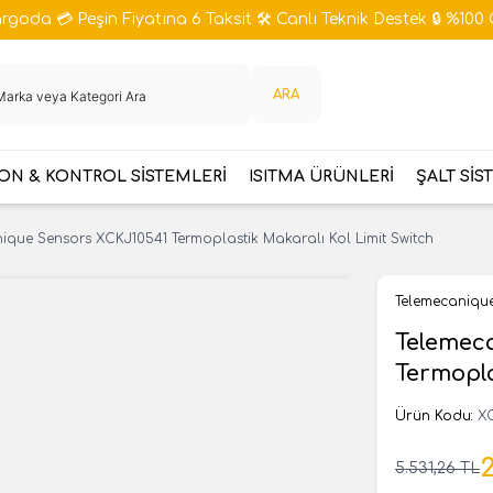
goda 💳 Peşin Fiyatına 6 Taksit 🛠️ Canlı Teknik Destek 🔒 %100 
ARA
N & KONTROL SİSTEMLERİ
ISITMA ÜRÜNLERİ
ŞALT SİS
ique Sensors XCKJ10541 Termoplastik Makaralı Kol Limit Switch
Telemecaniqu
Telemec
Termopla
Ürün Kodu:
X
2
5.531,26
TL