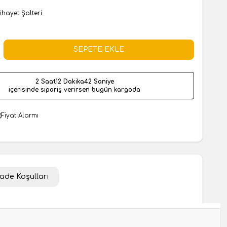
ihayet Şalteri
SEPETE EKLE
2 Saat
12 Dakika
41 Saniye
içerisinde sipariş verirsen bugün kargoda
Fiyat Alarmı
İade Koşulları