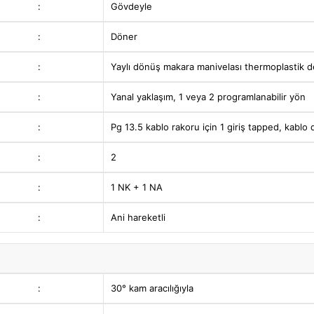
:
Gövdeyle
:
Döner
:
Yaylı dönüş makara manivelası thermoplastik 
:
Yanal yaklaşım, 1 veya 2 programlanabilir yön
:
Pg 13.5 kablo rakoru için 1 giriş tapped, kablo
:
2
:
1 NK + 1 NA
:
Ani hareketli
:
30° kam aracılığıyla