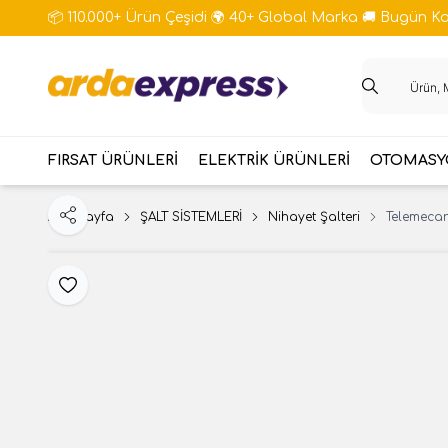
📦 110.000+ Ürün Çeşidi 🌍 40+ Global Marka 🚚 Bugün Kar
FIRSAT ÜRÜNLERİ
ELEKTRİK ÜRÜNLERİ
OTOMASYO
Ana Sayfa
ŞALT SİSTEMLERİ
Nihayet Şalteri
Telemecan
Paylaş
Favoriye Ekle