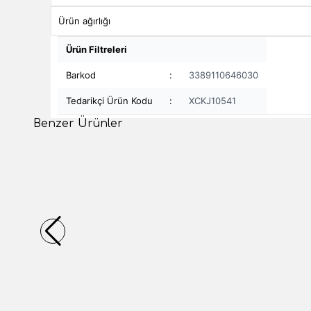
Ürün ağırlığı
Ürün Filtreleri
Barkod
:
3389110646030
Tedarikçi Ürün Kodu
:
XCKJ10541
Benzer Ürünler
(0 Yorum)
(0 Yorum
Telemecanique Sensors
Telemeca
Telemecanique Sensors XCKN2102P20 Çelik
Telemec
Makaralı Pim Limit Switch
Uzunluğu
25.390,56
TL
28.162
1 Adet
1 Adet
Sepete Ekle