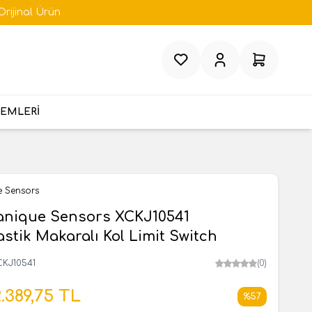
Orijinal Ürün
Favorilerim
Hesabım
Sepetim
TEMLERİ
e Sensors
anique Sensors XCKJ10541
stik Makaralı Kol Limit Switch
CKJ10541
(0)
.389,75
TL
%
57