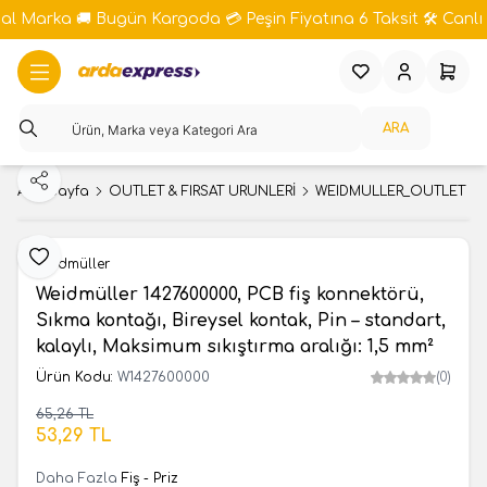
bal Marka 🚚 Bugün Kargoda 💳 Peşin Fiyatına 6 Taksit 🛠️ Canlı 
Favorilerim
Hesabım
Sepeti
ARA
Paylaş
Ana Sayfa
OUTLET & FIRSAT ÜRÜNLERİ
WEIDMULLER_OUTLET
Favoriye Ekle
Weidmüller
Weidmüller 1427600000, PCB fiş konnektörü,
Sıkma kontağı, Bireysel kontak, Pin – standart,
kalaylı, Maksimum sıkıştırma aralığı: 1,5 mm²
Ürün Kodu:
W1427600000
(0)
65,26
TL
SEPETE EKLE
53,29
TL
Daha Fazla
Fiş - Priz