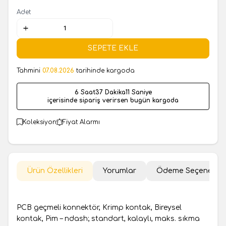
Adet
SEPETE EKLE
Tahmini
07.08.2026
tarihinde kargoda
6 Saat
37 Dakika
11 Saniye
içerisinde sipariş verirsen bugün kargoda
Koleksiyon
Fiyat Alarmı
Ürün Özellikleri
Yorumlar
Ödeme Seçenekler
PCB geçmeli konnektör, Krimp kontak, Bireysel
kontak, Pim – ndash; standart, kalaylı, maks. sıkma