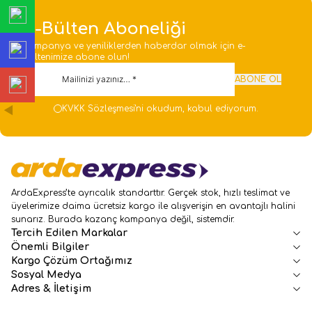
E-Bülten Aboneliği
Kampanya ve yeniliklerden haberdar olmak için e-
bültenimize abone olun!
ABONE OL
KVKK Sözleşmesi'ni
okudum, kabul ediyorum.
ArdaExpress’te ayrıcalık standarttır. Gerçek stok, hızlı teslimat ve
üyelerimize daima ücretsiz kargo ile alışverişin en avantajlı halini
sunarız. Burada kazanç kampanya değil, sistemdir.
Tercih Edilen Markalar
Önemli Bilgiler
Kargo Çözüm Ortağımız
Sosyal Medya
Adres & İletişim