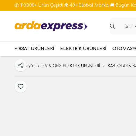
📦 110.000+ Ürün Çeşidi 🌍 40+ Global Marka 🚚 Bugün Kar
FIRSAT ÜRÜNLERİ
ELEKTRİK ÜRÜNLERİ
OTOMASYO
Ana Sayfa
EV & OFİS ELEKTRİK ÜRÜNLERİ
KABLOLAR & B
Paylaş
Favoriye Ekle