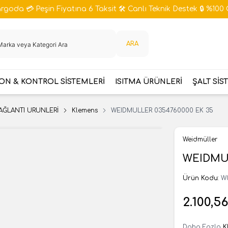
goda 💳 Peşin Fiyatına 6 Taksit 🛠️ Canlı Teknik Destek 🔒 %100 
ARA
N & KONTROL SİSTEMLERİ
ISITMA ÜRÜNLERİ
ŞALT SİS
AĞLANTI ÜRÜNLERİ
Klemens
WEIDMULLER 0354760000 EK 35
Weidmüller
WEIDMUL
Ürün Kodu:
W
2.100,56
Daha Fazla
K