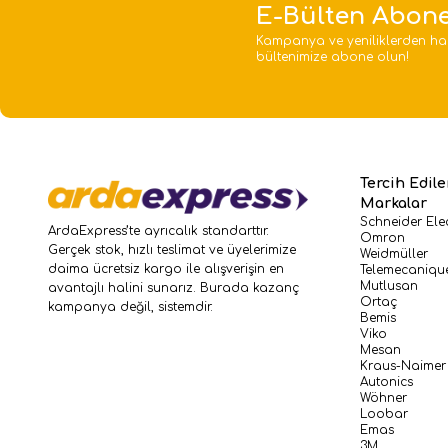
E-Bülten Abone
Kampanya ve yeniliklerden ha
bültenimize abone olun!
Tercih Edil
Markalar
Schneider Elec
ArdaExpress’te ayrıcalık standarttır.
Omron
Gerçek stok, hızlı teslimat ve üyelerimize
Weidmüller
daima ücretsiz kargo ile alışverişin en
Telemecaniqu
Mutlusan
avantajlı halini sunarız. Burada kazanç
Ortaç
kampanya değil, sistemdir.
Bemis
Viko
Mesan
Kraus-Naimer
Autonics
Wöhner
Loobar
Emas
3M