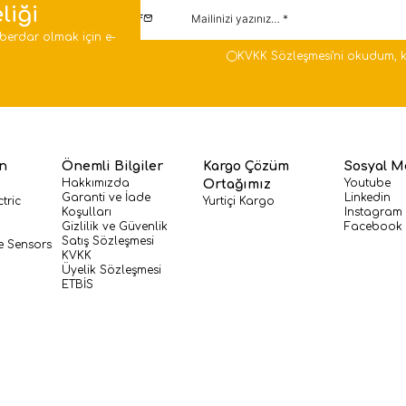
liği
berdar olmak için e-
KVKK Sözleşmesi'ni
okudum, k
en
Önemli Bilgiler
Kargo Çözüm
Sosyal M
Hakkımızda
Youtube
Ortağımız
Garanti ve İade
Linkedin
tric
Yurtiçi Kargo
Koşulları
Instagram
Gizlilik ve Güvenlik
Facebook
Satış Sözleşmesi
e Sensors
KVKK
Üyelik Sözleşmesi
ETBİS