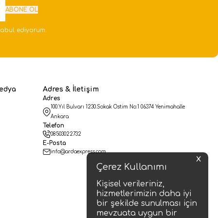
ABONE OL
abul ediyorum.
edya
Adres & İletişim
Adres
100.Yıl Bulvarı 1230.Sokak Ostim No:1 06374 Yenimahalle
Ankara
Telefon
08503022732
E-Posta
info@ardaexpress.com
X
Çerez Kullanımı
Kişisel verileriniz,
hizmetlerimizin daha iyi
bir şekilde sunulması için
mevzuata uygun bir