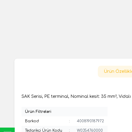
Ürün Özellikl
SAK Serisi, PE terminal, Nominal kesit: 35 mm², Vidal
Ürün Filtreleri
Barkod
:
4008190187972
Tedarikçi Ürün Kodu
:
W0354760000