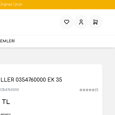
Orijinal Ürün
Favorilerim
Hesabım
Sepetim
TEMLERİ
LER 0354760000 EK 35
0354760000
(0)
TL
lemens