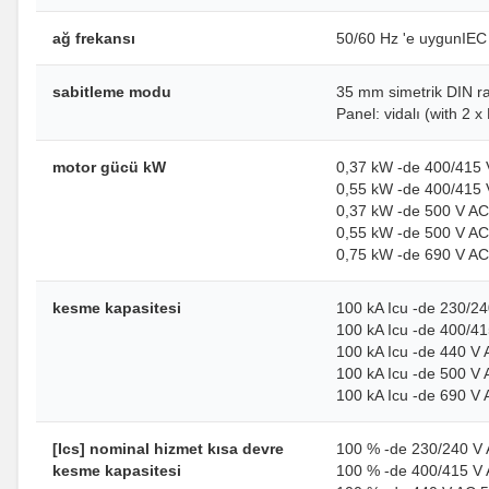
ağ frekansı
50/60 Hz 'e uygunIEC
sabitleme modu
35 mm simetrik DIN ray
Panel: vidalı (with 2 
motor gücü kW
0,37 kW -de 400/415 
0,55 kW -de 400/415 
0,37 kW -de 500 V AC
0,55 kW -de 500 V AC
0,75 kW -de 690 V AC
kesme kapasitesi
100 kA Icu -de 230/2
100 kA Icu -de 400/4
100 kA Icu -de 440 V
100 kA Icu -de 500 V
100 kA Icu -de 690 V
[Ics] nominal hizmet kısa devre
100 % -de 230/240 V 
kesme kapasitesi
100 % -de 400/415 V 