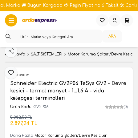
bal Marka 🚚 Bugün Kargoda 💳 Peşin Fiyatına 6 Taksit 🛠️ Canlı 
Favorilerim
Hesabım
Sepeti
ARA
Paylaş
Ana Sayfa
ŞALT SİSTEMLERİ
Motor Koruma Şalteri/Devre Kesicile
Favoriye Ekle
Schneider
Schneider Electric GV2P06 TeSys GV2 - Devre
kesici - termal manyet - 1…1,6 A - vida
kelepçesi terminalleri
Ürün Kodu:
GV2P06
(0)
5.082,53
TL
SEPETE EKLE
2.897,24
TL
Daha Fazla
Motor Koruma Şalteri/Devre Kesiciler