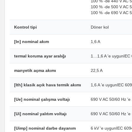
100 % -de 440 V AC 5
100 % -de 500 V AC 5
100 % -de 690 V AC 5
Kontrol tipi
Döner kol
[In] nominal akım
1,6 A
termal koruma ayar aralığı
1…1,6 A 'e uygunIEC
manyetik açma akımı
22,5 A
[Ith] klasik açık hava termik akımı
1,6 A 'e uygunIEC 60
[Ue] nominal çalışma voltajı
690 V AC 50/60 Hz 'e
[Ui] nominal yalıtım voltajı
690 V AC 50/60 Hz 'e
[Uimp] nominal darbe dayanım
6 kV 'e uygunIEC 609