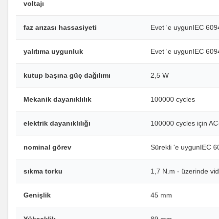
voltajı
faz arızası hassasiyeti
Evet 'e uygunIEC 609
yalıtıma uygunluk
Evet 'e uygunIEC 609
kutup başına güç dağılımı
2,5 W
Mekanik dayanıklılık
100000 cycles
elektrik dayanıklılığı
100000 cycles için AC
nominal görev
Sürekli 'e uygunIEC 
sıkma torku
1,7 N.m - üzerinde vid
Genişlik
45 mm
Yükseklik
89 mm