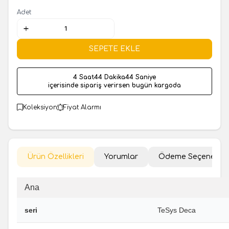
Adet
SEPETE EKLE
4 Saat
44 Dakika
43 Saniye
içerisinde sipariş verirsen bugün kargoda
Koleksiyon
Fiyat Alarmı
Ürün Özellikleri
Yorumlar
Ödeme Seçenekler
Ana
seri
TeSys Deca