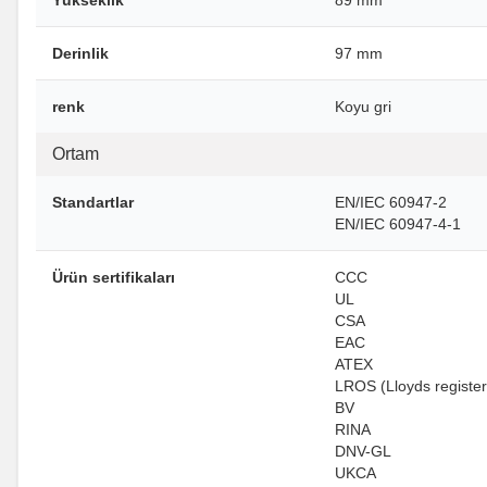
Derinlik
97 mm
renk
Koyu gri
Ortam
Standartlar
EN/IEC 60947-2
EN/IEC 60947-4-1
Ürün sertifikaları
CCC
UL
CSA
EAC
ATEX
LROS (Lloyds register
BV
RINA
DNV-GL
UKCA