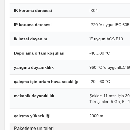
IK koruma derecesi
IK04
IP koruma derecesi
IP20 'e uygunIEC 605
iklimsel dayanım
'E uygunIACS E10
Depolama ortam koşulları
-40…80 °C
yangına dayanıklılık
960 °C 'e uygunIEC 6
çalışma için ortam hava sıcaklığı
-20…60 °C
mekanik dayanıklılık
Şoklar: 11 msn için 3
Titreşimler: 5 Gn, 5..
çalışma yüksekliği
2000 m
Paketleme üniteleri