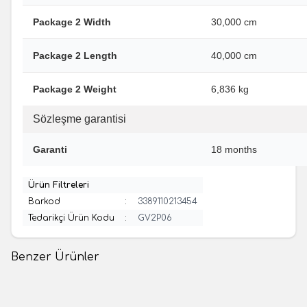
Package 2 Width
30,000 cm
Package 2 Length
40,000 cm
Package 2 Weight
6,836 kg
Sözleşme garantisi
Garanti
18 months
Ürün Filtreleri
Barkod
:
3389110213454
Tedarikçi Ürün Kodu
:
GV2P06
Benzer Ürünler
(0 Yorum)
(0 Yorum)
%
57
%
57
Schneider
Schneider
Schneider Electric GV3P65
Schneider Electric GV2ME22,