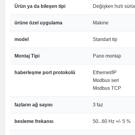
Ürün ya da bileşen tipi
Değişken hızlı sürü
ürüne özel uygulama
Makine
model
Standart tip
Montaj Tipi
Pano montajı
haberleşme port protokolü
Ethernet/IP
Modbus seri
Modbus TCP
fazların ağ sayısı
3 faz
besleme frekansı
50...60 Hz +/- 5 %