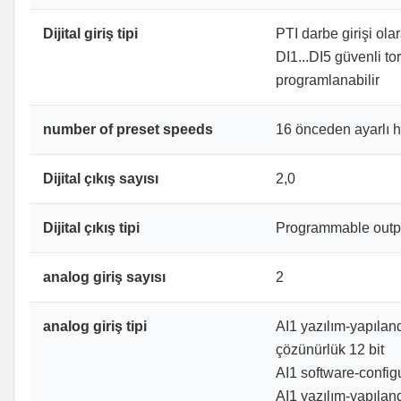
Dijital giriş tipi
PTI darbe girişi ol
DI1...DI5 güvenli 
programlanabilir
number of preset speeds
16 önceden ayarlı h
Dijital çıkış sayısı
2,0
Dijital çıkış tipi
Programmable out
analog giriş sayısı
2
analog giriş tipi
AI1 yazılım-yapılan
çözünürlük 12 bit
AI1 software-config
AI1 yazılım-yapıland