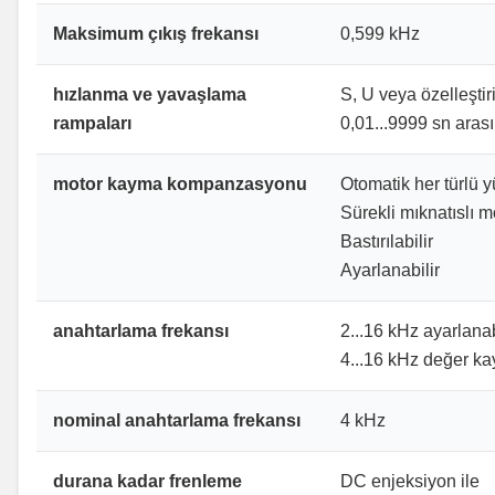
Maksimum çıkış frekansı
0,599 kHz
hızlanma ve yavaşlama
S, U veya özelleştir
rampaları
0,01...9999 sn arası
motor kayma kompanzasyonu
Otomatik her türlü y
Sürekli mıknatıslı 
Bastırılabilir
Ayarlanabilir
anahtarlama frekansı
2...16 kHz ayarlanab
4...16 kHz değer kay
nominal anahtarlama frekansı
4 kHz
durana kadar frenleme
DC enjeksiyon ile