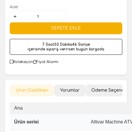
Adet
SEPETE EKLE
7 Saat
33 Dakika
46 Saniye
içerisinde sipariş verirsen bugün kargoda
Koleksiyon
Fiyat Alarmı
Ürün Özellikleri
Yorumlar
Ödeme Seçenekler
Ana
Ürün serisi
Altivar Machine AT