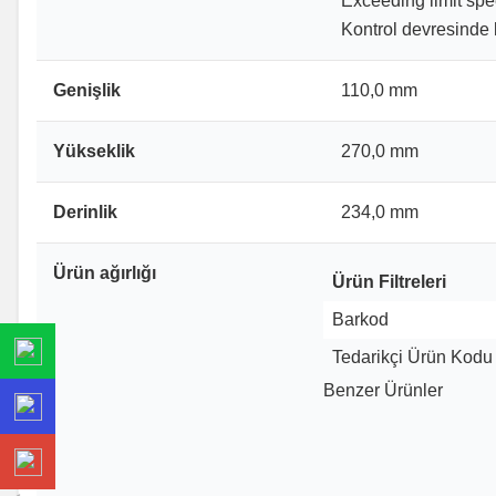
Exceeding limit spe
Kontrol devresinde
Genişlik
110,0 mm
Yükseklik
270,0 mm
Derinlik
234,0 mm
Ürün ağırlığı
Ürün Filtreleri
Barkod
Tedarikçi Ürün Kodu
Benzer Ürünler
(0 Yorum)
%
58
Schneider
Schneider Electric ATV3
400V Hız Kontrol Cihazı