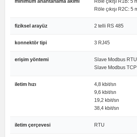
minimum anahtarlama akımı
Röle çıkışı R1B: 5
Röle çıkışı R2C: 5
fiziksel arayüz
2 telli RS 485
konnektör tipi
3 RJ45
erişim yöntemi
Slave Modbus RTU
Slave Modbus TCP
iletim hızı
4,8 kbit/sn
9,6 kbit/sn
19,2 kbit/sn
38,4 kbit/sn
iletim çerçevesi
RTU