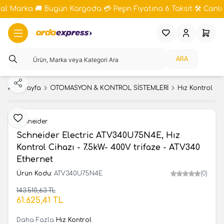
bal Marka 🚚 Bugün Kargoda 💳 Peşin Fiyatına 6 Taksit 🛠️ Canlı 
Favorilerim
Hesabım
Sepeti
ARA
Paylaş
Ana Sayfa
OTOMASYON & KONTROL SİSTEMLERİ
Hız Kontrol
Favoriye Ekle
Schneider
Schneider Electric ATV340U75N4E, Hız
Kontrol Cihazı - 7.5kW- 400V trifaze - ATV340
Ethernet
Ürün Kodu:
ATV340U75N4E
(0)
143.510,63
TL
SEPETE EKLE
61.625,41
TL
Daha Fazla
Hız Kontrol