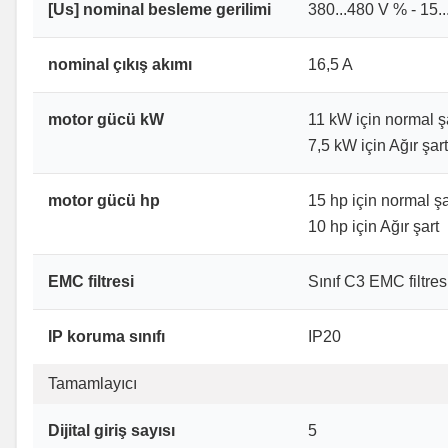
[Us] nominal besleme gerilimi
380...480 V % - 15..
nominal çıkış akımı
16,5 A
motor gücü kW
11 kW için normal ş
7,5 kW için Ağır şart
motor gücü hp
15 hp için normal şa
10 hp için Ağır şart
EMC filtresi
Sınıf C3 EMC filtres
IP koruma sınıfı
IP20
Tamamlayıcı
Dijital giriş sayısı
5