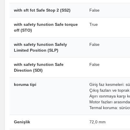
with sft fct Safe Stop 2 (SS2)
False
with safety function Safe torque
True
off (STO)
with safety function Safely
False
Limited Position (SLP)
with safety function Safe
False
Direction (SDI)
koruma tipi
Giriş faz kesmeleri: s
Çıkış fazları ve topra
Aşırı ısınmaya karşı 
Motor fazları arasında
Termal koruma: sürüc
Genişlik
72,0 mm