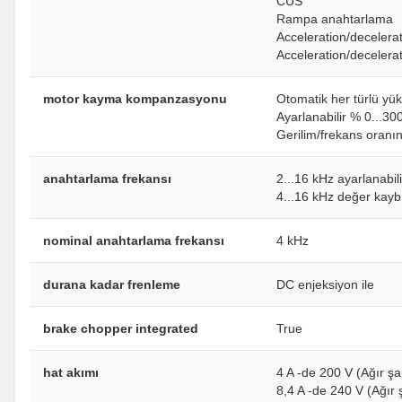
CUS
Rampa anahtarlama
Acceleration/decelera
Acceleration/decelerat
motor kayma kompanzasyonu
Otomatik her türlü yük
Ayarlanabilir % 0...30
Gerilim/frekans oranın
anahtarlama frekansı
2...16 kHz ayarlanabili
4...16 kHz değer kaybı
nominal anahtarlama frekansı
4 kHz
durana kadar frenleme
DC enjeksiyon ile
brake chopper integrated
True
hat akımı
4 A -de 200 V (Ağır şa
8,4 A -de 240 V (Ağır 