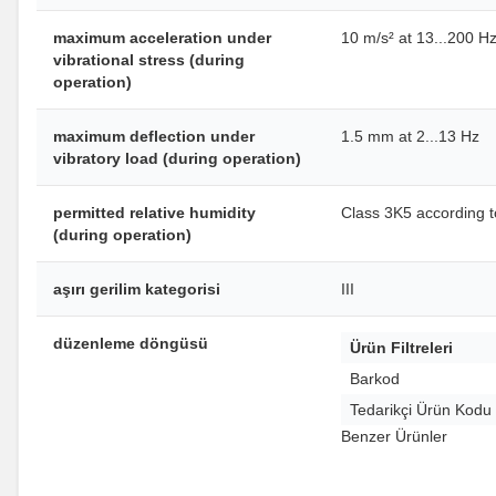
maximum acceleration under
10 m/s² at 13...200 H
vibrational stress (during
operation)
maximum deflection under
1.5 mm at 2...13 Hz
vibratory load (during operation)
permitted relative humidity
Class 3K5 according 
(during operation)
aşırı gerilim kategorisi
III
düzenleme döngüsü
Ürün Filtreleri
Barkod
Tedarikçi Ürün Kodu
Benzer Ürünler
(0 Yorum)
%
58