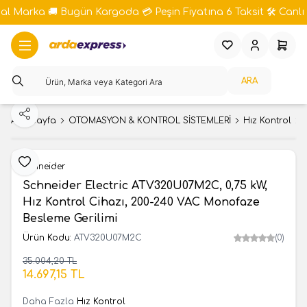
bal Marka 🚚 Bugün Kargoda 💳 Peşin Fiyatına 6 Taksit 🛠️ Canlı 
Favorilerim
Hesabım
Sepeti
ARA
Paylaş
Ana Sayfa
OTOMASYON & KONTROL SİSTEMLERİ
Hız Kontrol
Favoriye Ekle
Schneider
Schneider Electric ATV320U07M2C, 0,75 kW,
Hız Kontrol Cihazı, 200-240 VAC Monofaze
Besleme Gerilimi
Ürün Kodu:
ATV320U07M2C
(0)
35.004,20
TL
SEPETE EKLE
14.697,15
TL
Daha Fazla
Hız Kontrol