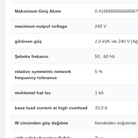
Maksimum Giriş Akımı
0,4166666666666667
maximum output voltage
240 V
görünen güç
2,0 kVA -de 240 V (Ağı
Şebeke frekansı
50...60 Hz
relative symmetric network
5 %
frequency tolerance
muhtemel hat Isc
1 kA
base load current at high overload
33,0 A
W cinsinden güç dağılımı
Kendinden soğutmalı:
with safety function Safely
True