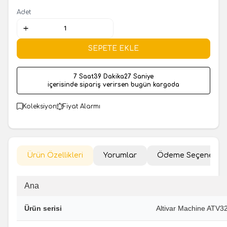
Adet
SEPETE EKLE
7 Saat
39 Dakika
26 Saniye
içerisinde sipariş verirsen bugün kargoda
Koleksiyon
Fiyat Alarmı
Ürün Özellikleri
Yorumlar
Ödeme Seçenekler
Ana
Ürün serisi
Altivar Machine ATV3