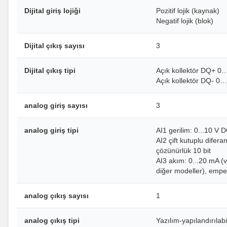
Dijital giriş lojiği
Pozitif lojik (kaynak)
Negatif lojik (blok)
Dijital çıkış sayısı
3
Dijital çıkış tipi
Açık kollektör DQ+ 
Açık kollektör DQ- 0
analog giriş sayısı
3
analog giriş tipi
AI1 gerilim: 0...10 V
AI2 çift kutuplu difer
çözünürlük 10 bit
AI3 akım: 0...20 mA 
diğer modeller), emp
analog çıkış sayısı
1
analog çıkış tipi
Yazılım-yapılandırıla