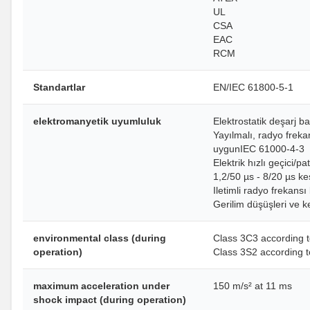
UL
CSA
EAC
RCM
Standartlar
EN/IEC 61800-5-1
elektromanyetik uyumluluk
Elektrostatik deşarj b
Yayılmalı, radyo frekan
uygunIEC 61000-4-3
Elektrik hızlı geçici/
1,2/50 µs - 8/20 µs ke
Iletimli radyo frekans
Gerilim düşüşleri ve k
environmental class (during
Class 3C3 according 
operation)
Class 3S2 according 
maximum acceleration under
150 m/s² at 11 ms
shock impact (during operation)