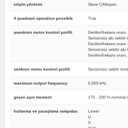
erişim yöntemi
Slave CANopen
4 quadrant operation possible
True
asenkron motor kontrol profili
Gerilim/frekans oranı,
Sensörsüz akı vektör k
Gerilim/frekans oranı -
Sensörsüz vektör akı k
Gerilim/frekans oranı,
senkron motor kontrol profili
Sensörsüz vektör kont
maximum output frequency
0,599 kHz
geçici aşırı moment
170…200 % nominal m
hızlanma ve yavaşlama rampaları
Lineer
U
S