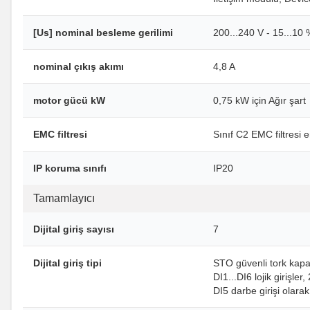
[Us] nominal besleme gerilimi
200...240 V - 15...10 
nominal çıkış akımı
4,8 A
motor gücü kW
0,75 kW için Ağır şart
EMC filtresi
Sınıf C2 EMC filtresi 
IP koruma sınıfı
IP20
Tamamlayıcı
Dijital giriş sayısı
7
Dijital giriş tipi
STO güvenli tork kap
DI1...DI6 lojik girişler
DI5 darbe girişi olar