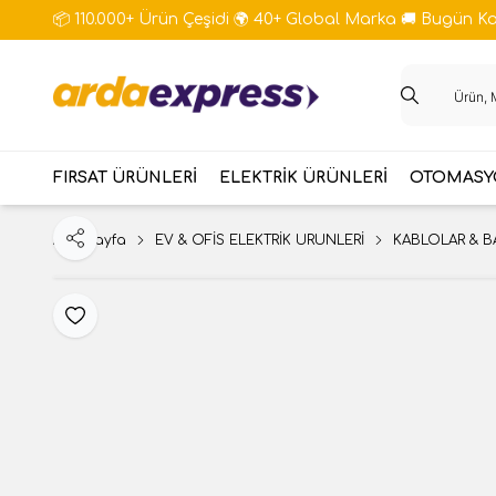
📦 110.000+ Ürün Çeşidi 🌍 40+ Global Marka 🚚 Bugün Kar
FIRSAT ÜRÜNLERİ
ELEKTRİK ÜRÜNLERİ
OTOMASYO
Ana Sayfa
EV & OFİS ELEKTRİK ÜRÜNLERİ
KABLOLAR & B
Paylaş
Favoriye Ekle