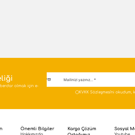
1 Adet
Sepete Ekle
Sepete E
liği
berdar olmak için e-
KVKK Sözleşmesi'ni
okudum, k
en
Önemli Bilgiler
Kargo Çözüm
Sosyal M
Hakkımızda
Youtube
Ortağımız