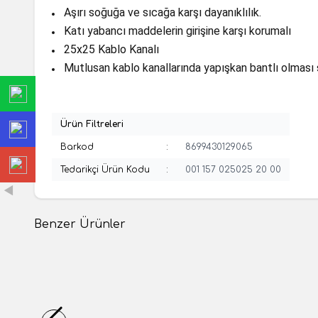
Aşırı soğuğa ve sıcağa karşı dayanıklılık.
Katı yabancı maddelerin girişine karşı korumalı
25x25 Kablo Kanalı
Mutlusan kablo kanallarında yapışkan bantlı olması 
Ürün Filtreleri
Barkod
:
8699430129065
Tedarikçi Ürün Kodu
:
001 157 025025 20 00
Benzer Ürünler
(0 Yorum)
%
9
Mutlusan
Mutlusa
Mutlusan 80X60 Kablo Kan.(Delikli)(Gri)(2M)
Mutlusa
(Promex)-001 105 080060 20 17
Bantlı -
257,14
TL
44,44
T
281,28
TL