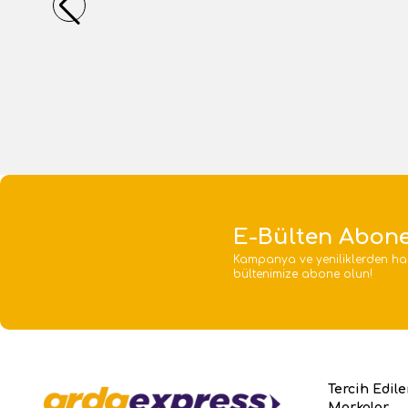
1 Adet
1 Adet
Sepete Ekle
E-Bülten Abone
Kampanya ve yeniliklerden ha
bültenimize abone olun!
Tercih Edil
Markalar