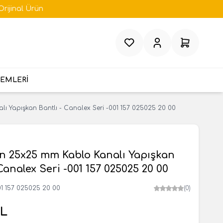
Orijinal Ürün
Favorilerim
Hesabım
Sepetim
TEMLERİ
ı Yapışkan Bantlı - Canalex Seri -001 157 025025 20 00
n 25x25 mm Kablo Kanalı Yapışkan
 Canalex Seri -001 157 025025 20 00
1 157 025025 20 00
(0)
L