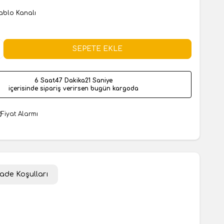
ablo Kanalı
SEPETE EKLE
6 Saat
47 Dakika
20 Saniye
içerisinde sipariş verirsen bugün kargoda
Fiyat Alarmı
İade Koşulları