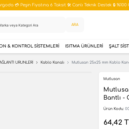
goda 💳 Peşin Fiyatına 6 Taksit 🛠️ Canlı Teknik Destek 🔒 %100 
ARA
N & KONTROL SİSTEMLERİ
ISITMA ÜRÜNLERİ
ŞALT SİS
AĞLANTI ÜRÜNLERİ
Kablo Kanalı
Mutlusan 25x25 mm Kablo Kanal
Mutlusan
Mutlusa
Bantlı -
Ürün Kodu:
00
64,42
T