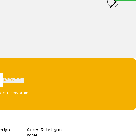
1 Adet
kle
Sepete Ekle
ABONE OL
abul ediyorum.
edya
Adres & İletişim
Adres