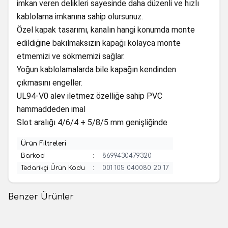
imkan veren delikleri sayesinde daha düzenli ve hızlı
kablolama imkanına sahip olursunuz.
Özel kapak tasarımı, kanalın hangi konumda monte
edildiğine bakılmaksızın kapağı kolayca monte
etmemizi ve sökmemizi sağlar.
Yoğun kablolamalarda bile kapağın kendinden
çıkmasını engeller.
UL94-V0 alev iletmez özelliğe sahip PVC
hammaddeden imal
Slot aralığı 4/6/4 + 5/8/5 mm genişliğinde
Ürün Filtreleri
Barkod
:
8699430479320
Tedarikçi Ürün Kodu
:
001 105 040080 20 17
Benzer Ürünler
(0 Yorum)
(0 Yorum)
%
9
Mutlusan
Mutlusan