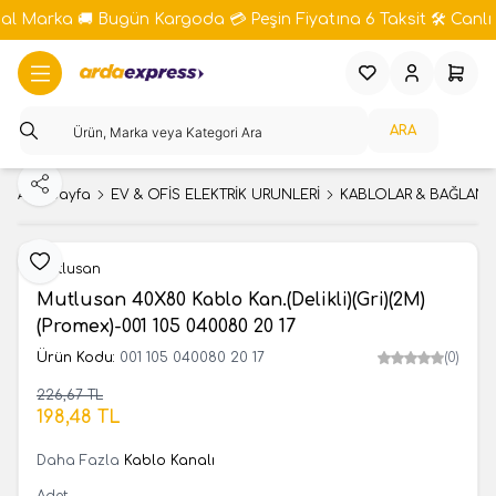
bal Marka 🚚 Bugün Kargoda 💳 Peşin Fiyatına 6 Taksit 🛠️ Canlı 
Favorilerim
Hesabım
Sepeti
ARA
Paylaş
Ana Sayfa
EV & OFİS ELEKTRİK ÜRÜNLERİ
KABLOLAR & BAĞLANT
Favoriye Ekle
Mutlusan
Mutlusan 40X80 Kablo Kan.(Delikli)(Gri)(2M)
(Promex)-001 105 040080 20 17
Ürün Kodu:
001 105 040080 20 17
(0)
226,67
TL
SEPETE EKLE
198,48
TL
Daha Fazla
Kablo Kanalı
Adet