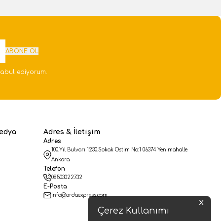
ABONE OL
abul ediyorum.
edya
Adres & İletişim
Adres
100.Yıl Bulvarı 1230.Sokak Ostim No:1 06374 Yenimahalle
Ankara
Telefon
08503022732
E-Posta
info@ardaexpress.com
X
Çerez Kullanımı