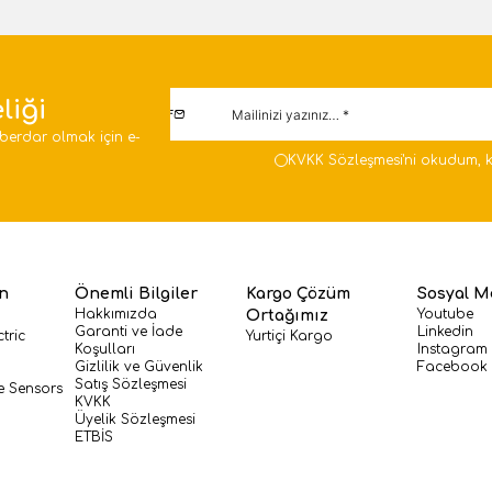
liği
berdar olmak için e-
KVKK Sözleşmesi'ni
okudum, k
en
Önemli Bilgiler
Kargo Çözüm
Sosyal M
Hakkımızda
Youtube
Ortağımız
Garanti ve İade
Linkedin
tric
Yurtiçi Kargo
Koşulları
Instagram
Gizlilik ve Güvenlik
Facebook
Satış Sözleşmesi
e Sensors
KVKK
Üyelik Sözleşmesi
ETBİS