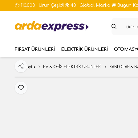
📦 110.000+ Ürün Çeşidi 🌍 40+ Global Marka 🚚 Bugün Kar
FIRSAT ÜRÜNLERİ
ELEKTRİK ÜRÜNLERİ
OTOMASYO
Ana Sayfa
EV & OFİS ELEKTRİK ÜRÜNLERİ
KABLOLAR & B
Paylaş
Favoriye Ekle