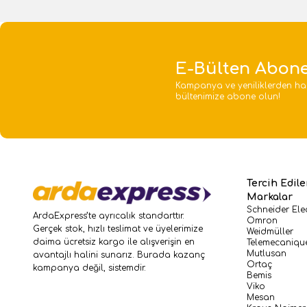
E-Bülten Abone
Kampanya ve yeniliklerden ha
bültenimize abone olun!
Tercih Edil
Markalar
Schneider Elec
ArdaExpress’te ayrıcalık standarttır.
Omron
Gerçek stok, hızlı teslimat ve üyelerimize
Weidmüller
daima ücretsiz kargo ile alışverişin en
Telemecaniqu
Mutlusan
avantajlı halini sunarız. Burada kazanç
Ortaç
kampanya değil, sistemdir.
Bemis
Viko
Mesan