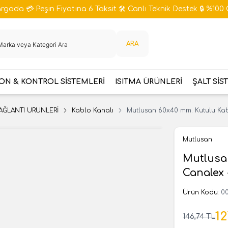
goda 💳 Peşin Fiyatına 6 Taksit 🛠️ Canlı Teknik Destek 🔒 %100 
ARA
N & KONTROL SİSTEMLERİ
ISITMA ÜRÜNLERİ
ŞALT SİS
AĞLANTI ÜRÜNLERİ
Kablo Kanalı
Mutlusan 60x40 mm. Kutulu Kab
Mutlusan
Mutlusan
Canalex 
Ürün Kodu:
00
12
146,74
TL