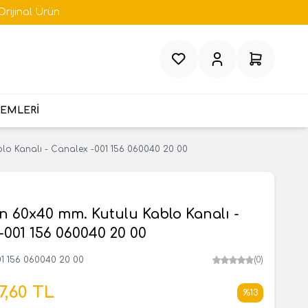
Orijinal Ürün
Favorilerim
Hesabım
Sepetim
TEMLERİ
lo Kanalı - Canalex -001 156 060040 20 00
 60x40 mm. Kutulu Kablo Kanalı -
-001 156 060040 20 00
1 156 060040 20 00
(0)
7,60
TL
%
13