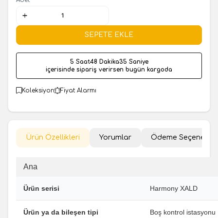
SEPETE EKLE
5 Saat
48 Dakika
34 Saniye
içerisinde sipariş verirsen bugün kargoda
Koleksiyon
Fiyat Alarmı
Ürün Özellikleri
Yorumlar
Ödeme Seçenekler
Ana
Ürün serisi
Harmony XALD
Ürün ya da bileşen tipi
Boş kontrol istasyonu