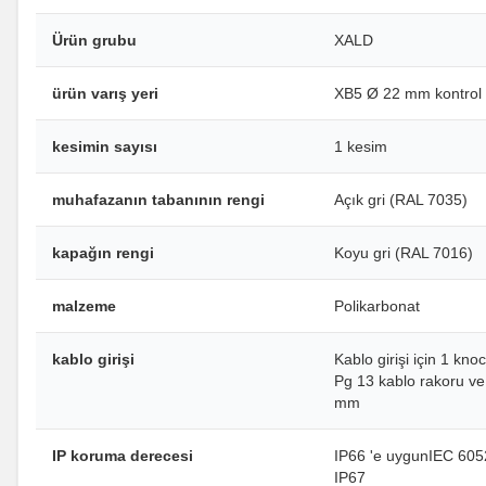
Ürün grubu
XALD
ürün varış yeri
XB5 Ø 22 mm kontrol ve
kesimin sayısı
1 kesim
muhafazanın tabanının rengi
Açık gri (RAL 7035)
kapağın rengi
Koyu gri (RAL 7016)
malzeme
Polikarbonat
kablo girişi
Kablo girişi için 1 kn
Pg 13 kablo rakoru ve
mm
IP koruma derecesi
IP66 'e uygunIEC 605
IP67