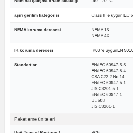
Nominal çalışma ortam sıcaklığı
-40…70 °C
aşırı gerilim kategorisi
Class II 'e uygunIEC 
NEMA koruma derecesi
NEMA 13
NEMA 4X
IK koruma derecesi
IK03 'e uygunEN 501
Standartlar
EN/IEC 60947-5-5
EN/IEC 60947-5-4
CSA C22.2 No 14
EN/IEC 60947-5-1
JIS C8201-5-1
EN/IEC 60947-1
UL 508
JIS C8201-1
Paketleme üniteleri
Unit Type of Package 1
PCE