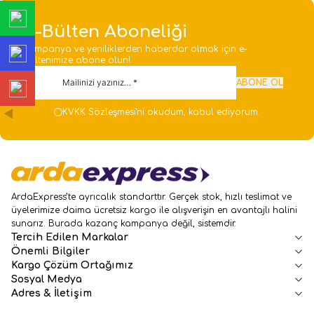
E-Bülten Aboneliği
Kampanya ve yeniliklerden haberdar olmak için e-
bültenimize abone olun!
ABONE OL
KVKK Sözleşmesi'ni
okudum, kabul ediyorum.
ArdaExpress’te ayrıcalık standarttır. Gerçek stok, hızlı teslimat ve
üyelerimize daima ücretsiz kargo ile alışverişin en avantajlı halini
sunarız. Burada kazanç kampanya değil, sistemdir.
Tercih Edilen Markalar
Önemli Bilgiler
Kargo Çözüm Ortağımız
Sosyal Medya
Adres & İletişim