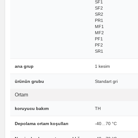
SF1
SF2
SR2
PR1
MF1
MF2
PF1
PF2
SR1
ana grup
1 kesim
ürünün grubu
Standart gri
Ortam
koruyucu bakım
TH
Depolama ortam koşulları
-40…70 °C