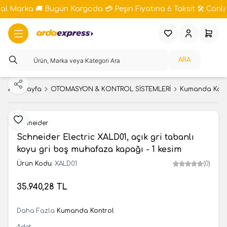
bal Marka 🚚 Bugün Kargoda 💳 Peşin Fiyatına 6 Taksit 🛠️ Canlı 
Favorilerim
Hesabım
Sepeti
ARA
Paylaş
Ana Sayfa
OTOMASYON & KONTROL SİSTEMLERİ
Kumanda Kont
Favoriye Ekle
Schneider
Schneider Electric XALD01, açık gri tabanlı
koyu gri boş muhafaza kapağı - 1 kesim
Ürün Kodu:
XALD01
(0)
35.940,28
TL
SEPETE EKLE
Daha Fazla
Kumanda Kontrol
Adet