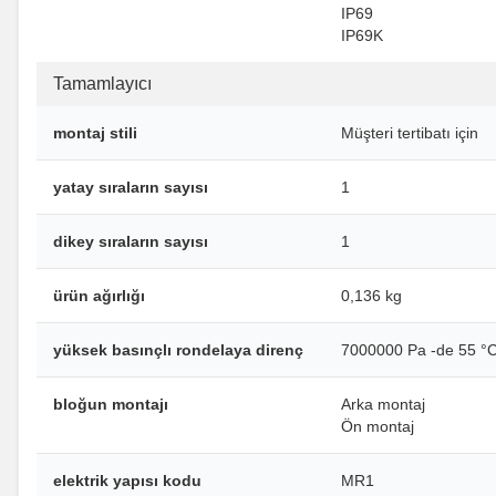
IP69
IP69K
Tamamlayıcı
montaj stili
Müşteri tertibatı için
yatay sıraların sayısı
1
dikey sıraların sayısı
1
ürün ağırlığı
0,136 kg
yüksek basınçlı rondelaya direnç
7000000 Pa -de 55 °C
bloğun montajı
Arka montaj
Ön montaj
elektrik yapısı kodu
MR1