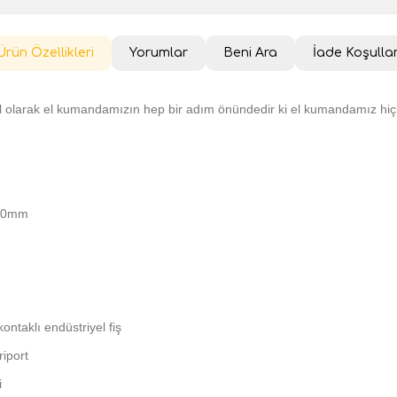
Ürün Özellikleri
Yorumlar
Beni Ara
İade Koşullar
olarak el kumandamızın hep bir adım önündedir ki el kumandamız hiçbi
 80mm
ontaklı endüstriyel fiş
iport
i