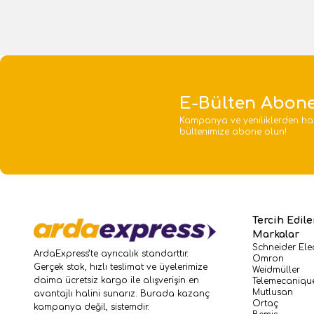
E-Bülten Abone
Kampanya ve yeniliklerden ha
bültenimize abone olun!
Tercih Edil
Markalar
Schneider Elec
ArdaExpress’te ayrıcalık standarttır.
Omron
Gerçek stok, hızlı teslimat ve üyelerimize
Weidmüller
daima ücretsiz kargo ile alışverişin en
Telemecaniqu
Mutlusan
avantajlı halini sunarız. Burada kazanç
Ortaç
kampanya değil, sistemdir.