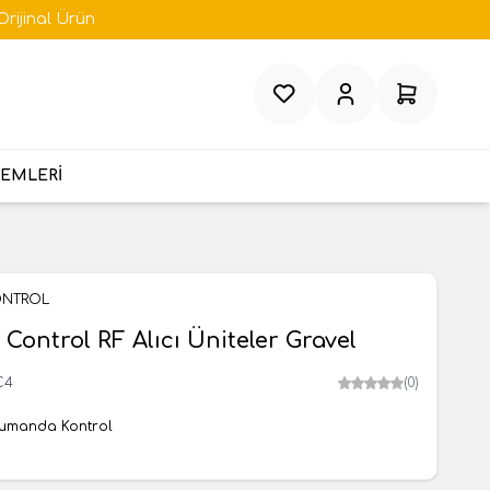
Orijinal Ürün
Favorilerim
Hesabım
Sepetim
TEMLERİ
ONTROL
 Control RF Alıcı Üniteler Gravel
C4
(0)
umanda Kontrol