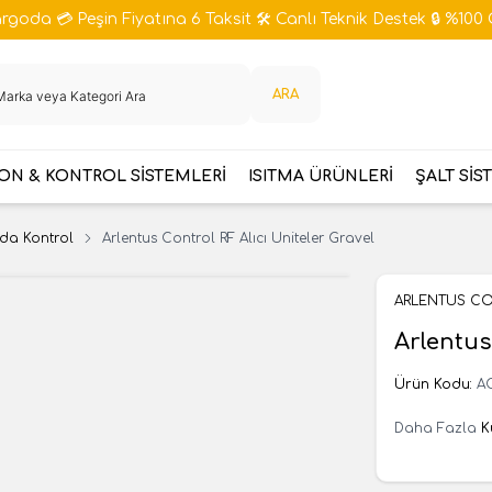
goda 💳 Peşin Fiyatına 6 Taksit 🛠️ Canlı Teknik Destek 🔒 %100 
ARA
N & KONTROL SİSTEMLERİ
ISITMA ÜRÜNLERİ
ŞALT SİS
a Kontrol
Arlentus Control RF Alıcı Üniteler Gravel
ARLENTUS C
Arlentus
Ürün Kodu:
A
Daha Fazla
K