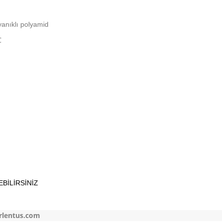
anıklı polyamid
℃
EBİLİRSİNİZ
rlentus.com