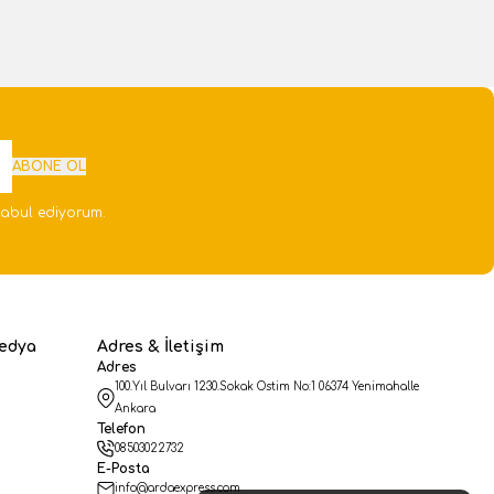
ABONE OL
abul ediyorum.
edya
Adres & İletişim
Adres
100.Yıl Bulvarı 1230.Sokak Ostim No:1 06374 Yenimahalle
Ankara
Telefon
08503022732
E-Posta
info@ardaexpress.com