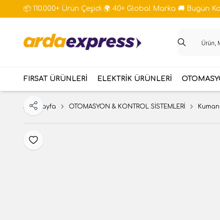
📦 110.000+ Ürün Çeşidi 🌍 40+ Global Marka 🚚 Bugün Kar
FIRSAT ÜRÜNLERİ
ELEKTRİK ÜRÜNLERİ
OTOMASYO
Ana Sayfa
OTOMASYON & KONTROL SİSTEMLERİ
Kumand
Paylaş
Favoriye Ekle