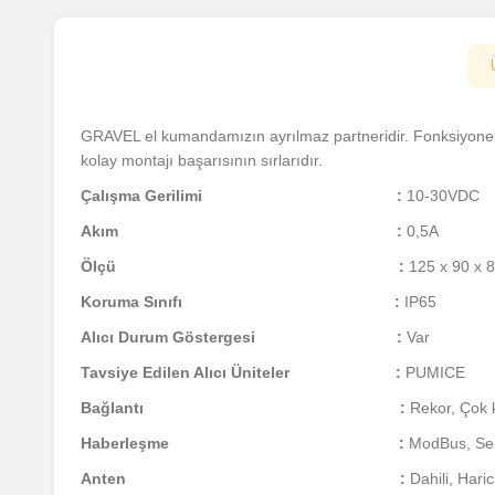
GRAVEL el kumandamızın ayrılmaz partneridir. Fonksiyonel 
kolay montajı başarısının sırlarıdır.
Çalışma Gerilimi :
10-30VDC
Akım :
0,5A
Ölçü :
125 x 90 x
Koruma Sınıfı :
IP65
Alıcı Durum Göstergesi :
Var
Tavsiye Edilen Alıcı Üniteler :
PUMICE
Bağlantı :
Rekor, Çok k
Haberleşme :
ModBus, Ser
Anten :
Dahili, Haric