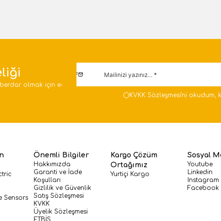
liği
berdar olmak için e-
KVKK Sözleşmesi'ni
okudum, k
en
Önemli Bilgiler
Kargo Çözüm
Sosyal M
Hakkımızda
Youtube
Ortağımız
Garanti ve İade
Linkedin
tric
Yurtiçi Kargo
Koşulları
Instagram
Gizlilik ve Güvenlik
Facebook
Satış Sözleşmesi
e Sensors
KVKK
Üyelik Sözleşmesi
ETBİS