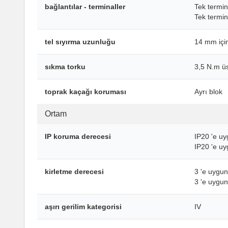
bağlantılar - terminaller
Tek termin
Tek termi
tel sıyırma uzunluğu
14 mm için
sıkma torku
3,5 N.m üs
toprak kaçağı koruması
Ayrı blok
Ortam
IP koruma derecesi
IP20 'e u
IP20 'e u
kirletme derecesi
3 'e uygu
3 'e uygu
aşırı gerilim kategorisi
IV