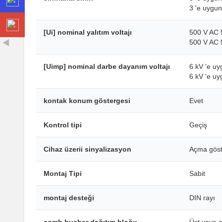
3 'e uygu
[Ui] nominal yalıtım voltajı
500 V AC 
500 V AC 
[Uimp] nominal darbe dayanım voltajı
6 kV 'e u
6 kV 'e u
kontak konum göstergesi
Evet
Kontrol tipi
Geçiş
Cihaz üzerii sinyalizasyon
Açma göst
Montaj Tipi
Sabit
montaj desteği
DIN rayı