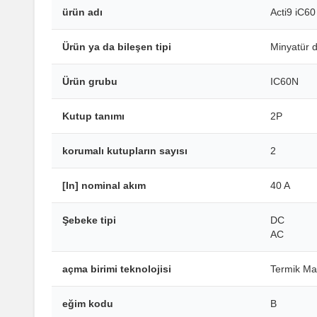
ürün adı
Acti9 iC60
Ürün ya da bileşen tipi
Minyatür d
Ürün grubu
IC60N
Kutup tanımı
2P
korumalı kutupların sayısı
2
[In] nominal akım
40 A
Şebeke tipi
DC
AC
açma birimi teknolojisi
Termik Ma
eğim kodu
B