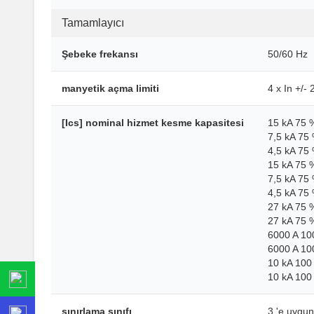
Tamamlayıcı
Şebeke frekansı
50/60 Hz
manyetik açma limiti
4 x In +/-
[Ics] nominal hizmet kesme kapasitesi
15 kA 75 
7,5 kA 75
4,5 kA 75
15 kA 75 
7,5 kA 75
4,5 kA 75
27 kA 75 
27 kA 75 
6000 A 10
6000 A 10
10 kA 100
10 kA 100
sınırlama sınıfı
3 'e uygu