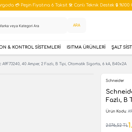
goda 💳 Peşin Fiyatına 6 Taksit 🛠️ Canlı Teknik Destek 🔒 %100 
ARA
N & KONTROL SİSTEMLERİ
ISITMA ÜRÜNLERİ
ŞALT SİS
c A9F73240, 40 Amper, 2 Fazlı, B Tipi, Otomatik Sigorta, 6 kA, B40x2A
Schneider
Schneide
Fazlı, B
Ürün Kodu:
A
1
2.076,52
TL