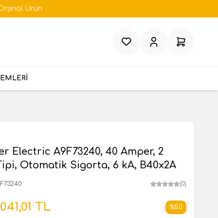
Orijinal Ürün
Favorilerim
Hesabım
Sepetim
TEMLERİ
r Electric A9F73240, 40 Amper, 2
 Tipi, Otomatik Sigorta, 6 kA, B40x2A
9F73240
(0)
.041,01
TL
%
50