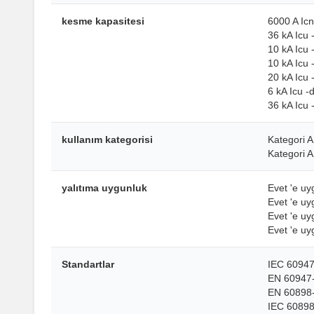
kesme kapasitesi
6000 A Ic
36 kA Icu
10 kA Icu
10 kA Icu
20 kA Icu
6 kA Icu 
36 kA Icu
kullanım kategorisi
Kategori 
Kategori 
yalıtıma uygunluk
Evet 'e u
Evet 'e u
Evet 'e u
Evet 'e u
Standartlar
IEC 60947
EN 60947
EN 60898
IEC 60898