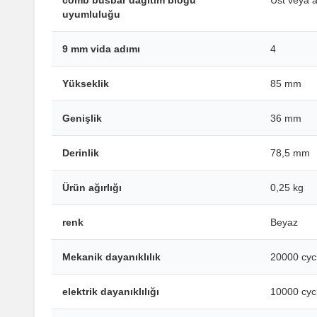
comb busbar dağıtım bloğu
Üst veya a
uyumluluğu
9 mm vida adımı
4
Yükseklik
85 mm
Genişlik
36 mm
Derinlik
78,5 mm
Ürün ağırlığı
0,25 kg
renk
Beyaz
Mekanik dayanıklılık
20000 cyc
elektrik dayanıklılığı
10000 cyc