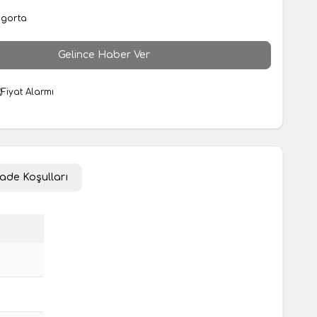
igorta
Gelince Haber Ver
Fiyat Alarmı
İade Koşulları