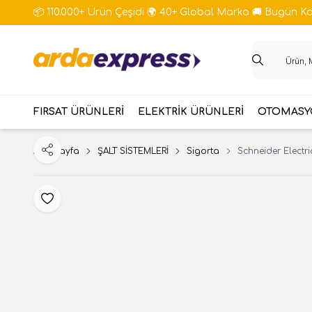
📦 110.000+ Ürün Çeşidi 🌍 40+ Global Marka 🚚 Bugün Kar
FIRSAT ÜRÜNLERİ
ELEKTRİK ÜRÜNLERİ
OTOMASYO
Ana Sayfa
ŞALT SİSTEMLERİ
Sigorta
Schneider Electri
Paylaş
Favoriye Ekle