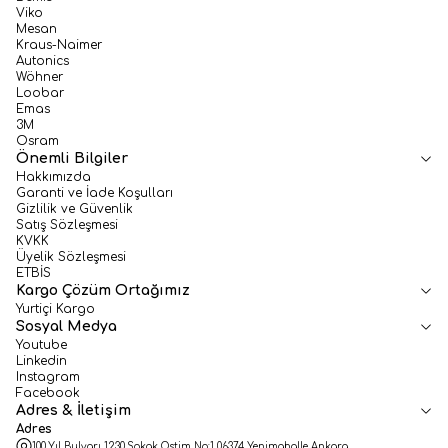
Viko
Mesan
Kraus-Naimer
Autonics
Wöhner
Loobar
Emas
3M
Osram
Önemli Bilgiler
Hakkımızda
Garanti ve İade Koşulları
Gizlilik ve Güvenlik
Satış Sözleşmesi
KVKK
Üyelik Sözleşmesi
ETBİS
Kargo Çözüm Ortağımız
Yurtiçi Kargo
Sosyal Medya
Youtube
Linkedin
Instagram
Facebook
Adres & İletişim
Adres
100.Yıl Bulvarı 1230.Sokak Ostim No:1 06374 Yenimahalle Ankara