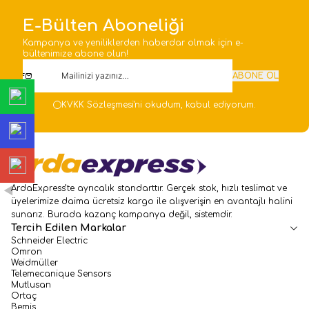
Detaylar yazımızda.
E-Bülten Aboneliği
Kampanya ve yeniliklerden haberdar olmak için e-
bültenimize abone olun!
ABONE OL
KVKK Sözleşmesi'ni
okudum, kabul ediyorum.
ArdaExpress’te ayrıcalık standarttır. Gerçek stok, hızlı teslimat ve
üyelerimize daima ücretsiz kargo ile alışverişin en avantajlı halini
sunarız. Burada kazanç kampanya değil, sistemdir.
Tercih Edilen Markalar
Schneider Electric
Omron
Weidmüller
Telemecanique Sensors
Mutlusan
Ortaç
Bemis