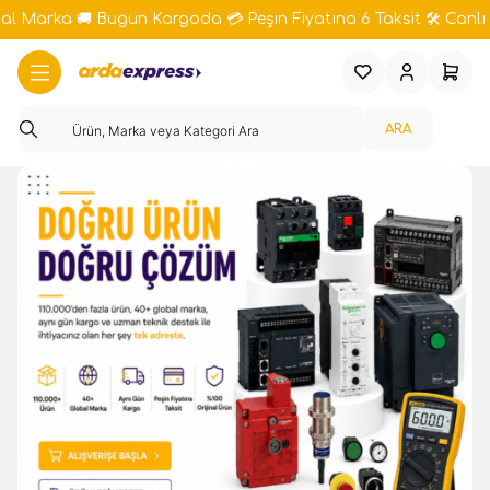
bal Marka 🚚 Bugün Kargoda 💳 Peşin Fiyatına 6 Taksit 🛠️ Canlı 
Favorilerim
Hesabım
Sepeti
ARA