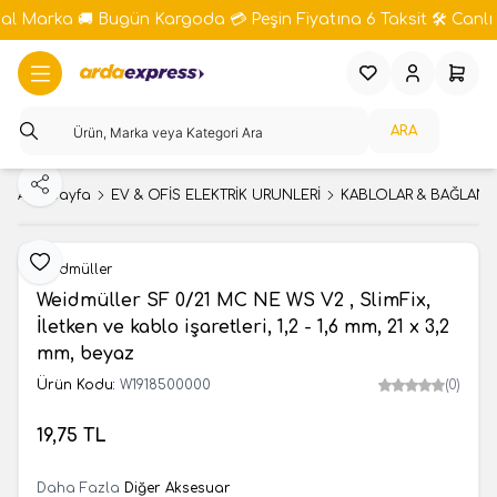
bal Marka 🚚 Bugün Kargoda 💳 Peşin Fiyatına 6 Taksit 🛠️ Canlı 
Favorilerim
Hesabım
Sepeti
ARA
Paylaş
Ana Sayfa
EV & OFİS ELEKTRİK ÜRÜNLERİ
KABLOLAR & BAĞLANT
Favoriye Ekle
Weidmüller
Weidmüller SF 0/21 MC NE WS V2 , SlimFix,
İletken ve kablo işaretleri, 1,2 - 1,6 mm, 21 x 3,2
mm, beyaz
Ürün Kodu:
W1918500000
(0)
19,75
TL
SEPETE EKLE
Daha Fazla
Diğer Aksesuar