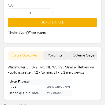
Adet
SEPETE EKLE
Koleksiyon
Fiyat Alarmı
Ürün Özellikleri
Yorumlar
Ödeme Seçenekler
Weidmüller SF 0/21 MC NE WS V2 , SlimFix, İletken ve
kablo işaretleri, 1,2 - 1,6 mm, 21 x 3,2 mm, beyaz
Ürün Filtreleri
Barkod
:
4032248553921
Tedarikçi Ürün Kodu
:
W1918500000