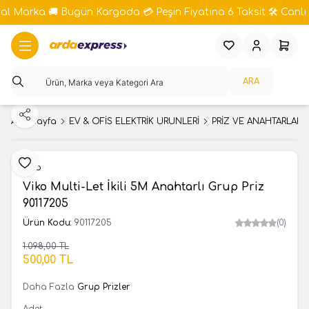
bal Marka 🚚 Bugün Kargoda 💳 Peşin Fiyatına 6 Taksit 🛠️ Canlı 
Favorilerim
Hesabım
Sepeti
ARA
Paylaş
Ana Sayfa
EV & OFİS ELEKTRİK ÜRÜNLERİ
PRİZ VE ANAHTARLAR S
Favoriye Ekle
Viko
Viko Multi-Let İkili 5M Anahtarlı Grup Priz
90117205
Ürün Kodu:
90117205
(0)
1.098,00
TL
SEPETE EKLE
500,00
TL
Daha Fazla
Grup Prizler
Adet