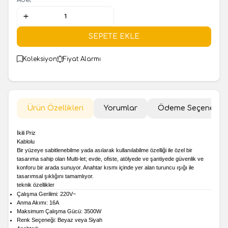
SEPETE EKLE
Koleksiyon
Fiyat Alarmı
Ürün Özellikleri
Yorumlar
Ödeme Seçenekler
İkili Priz
Kablolu
Bir yüzeye sabitlenebilme yada asılarak kullanılabilme özelliği ile özel bir
tasarıma sahip olan Multi-let; evde, ofiste, atölyede ve şantiyede güvenlik ve
konforu bir arada sunuyor. Anahtar kısmı içinde yer alan turuncu ışığı ile
tasarımsal şıklığını tamamlıyor.
teknik özellikler
Çalışma Gerilimi: 220V~
Anma Akımı: 16A
Maksimum Çalışma Gücü: 3500W
Renk Seçeneği: Beyaz veya Siyah