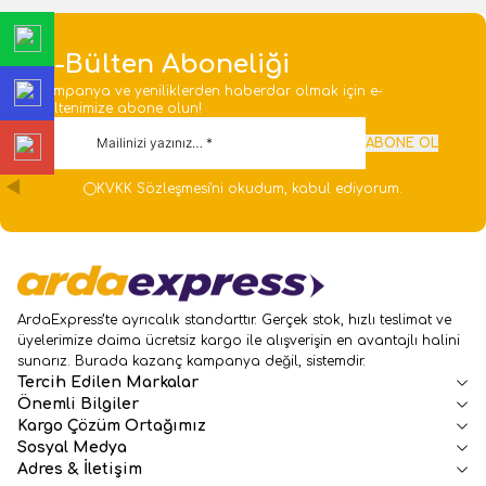
E-Bülten Aboneliği
Kampanya ve yeniliklerden haberdar olmak için e-
bültenimize abone olun!
ABONE OL
KVKK Sözleşmesi'ni
okudum, kabul ediyorum.
ArdaExpress’te ayrıcalık standarttır. Gerçek stok, hızlı teslimat ve
üyelerimize daima ücretsiz kargo ile alışverişin en avantajlı halini
sunarız. Burada kazanç kampanya değil, sistemdir.
Tercih Edilen Markalar
Önemli Bilgiler
Kargo Çözüm Ortağımız
Sosyal Medya
Adres & İletişim