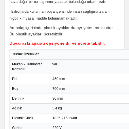
hava doğal bir ısı taşınımı yaparak bulunduğu ortamı ısıtır.
Isıtıcılarda kullanılan boya içerisinde insan sağlığına zararlı
hiçbir kimyasal madde bulunmamaktadır.
Ambalaj içerisinde plastik ayaklar da ayrıyeten mevcuttur.
Bu plastik ayaklar ücretsizdir .
Duvar askı aparatı opsiyoneldir ve ücrete tabidir.
Teknik Özellikler
Mekanik Termostad
var
Kontrolü
Eni
450 mm
Boy
700 mm
Derinlik
80 mm
Ağırlık
5,4 kg
Elektrik Gücü
1825-2150 watt
Gerilim
220 V