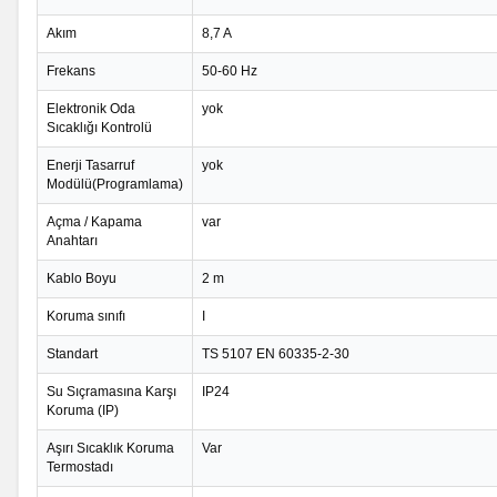
Akım
8,7 A
Frekans
50-60 Hz
Elektronik Oda
yok
Sıcaklığı Kontrolü
Enerji Tasarruf
yok
Modülü(Programlama)
Açma / Kapama
var
Anahtarı
Kablo Boyu
2 m
Koruma sınıfı
I
Standart
TS 5107 EN 60335-2-30
Su Sıçramasına Karşı
IP24
Koruma (IP)
Aşırı Sıcaklık Koruma
Var
Termostadı