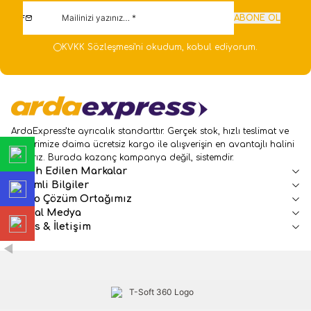
ABONE OL
KVKK Sözleşmesi'ni
okudum, kabul ediyorum.
ArdaExpress’te ayrıcalık standarttır. Gerçek stok, hızlı teslimat ve
üyelerimize daima ücretsiz kargo ile alışverişin en avantajlı halini
sunarız. Burada kazanç kampanya değil, sistemdir.
Tercih Edilen Markalar
Önemli Bilgiler
Kargo Çözüm Ortağımız
Sosyal Medya
Adres & İletişim