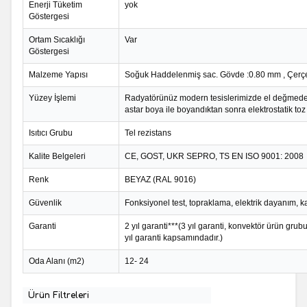
Enerji Tüketim
yok
Göstergesi
Ortam Sıcaklığı
Var
Göstergesi
Malzeme Yapısı
Soğuk Haddelenmiş sac. Gövde :0.80 mm , Çerç
Yüzey İşlemi
Radyatörünüz modern tesislerimizde el değmede
astar boya ile boyandıktan sonra elektrostatik toz
Isıtıcı Grubu
Tel rezistans
Kalite Belgeleri
CE, GOST, UKR SEPRO, TS EN ISO 9001: 2008
Renk
BEYAZ (RAL 9016)
Güvenlik
Fonksiyonel test, topraklama, elektrik dayanım, k
Garanti
2 yıl garanti***(3 yıl garanti, konvektör ürün grub
yıl garanti kapsamındadır.)
Oda Alanı (m2)
12- 24
Ürün Filtreleri