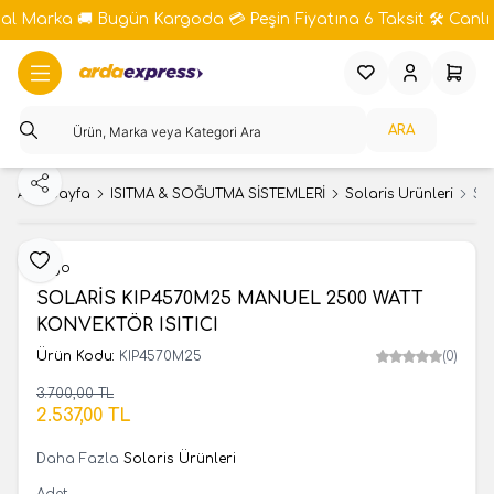
bal Marka 🚚 Bugün Kargoda 💳 Peşin Fiyatına 6 Taksit 🛠️ Canlı 
Favorilerim
Hesabım
Sepeti
ARA
Paylaş
Ana Sayfa
ISITMA & SOĞUTMA SİSTEMLERİ
Solaris Ürünleri
SO
Favoriye Ekle
İvigo
SOLARİS KIP4570M25 MANUEL 2500 WATT
KONVEKTÖR ISITICI
Ürün Kodu:
KIP4570M25
(0)
3.700,00
TL
SEPETE EKLE
2.537,00
TL
Daha Fazla
Solaris Ürünleri
Adet