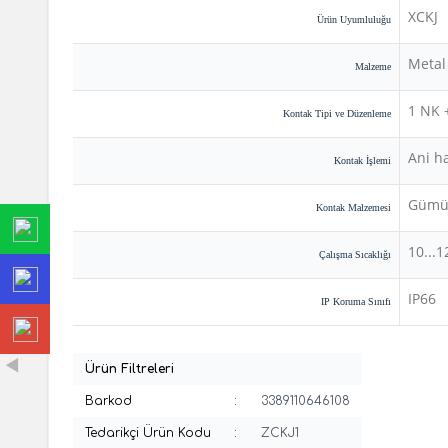
XCKJ
Ürün Uyumluluğu
Metal
Malzeme
1 NK 
Kontak Tipi ve Düzenleme
Ani ha
Kontak İşlemi
Gümüş
Kontak Malzemesi
10...1
Çalışma Sıcaklığı
IP66
IP Koruma Sınıfı
Ürün Filtreleri
Barkod
:
3389110646108
Tedarikçi Ürün Kodu
:
ZCKJ1