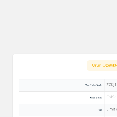
Ürün Özellikl
ZCKJ1
Tam Ürün Kodu
OsiSe
Ürün Serisi
Limit
Tip