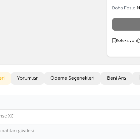
Daha Fazla
N
Koleksiyon
eri
Yorumlar
Ödeme Seçenekleri
Beni Ara
nse XC
 anahtarı gövdesi