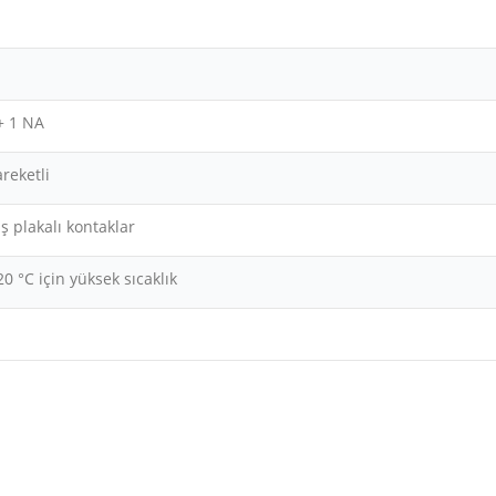
+ 1 NA
reketli
 plakalı kontaklar
20 °C için yüksek sıcaklık