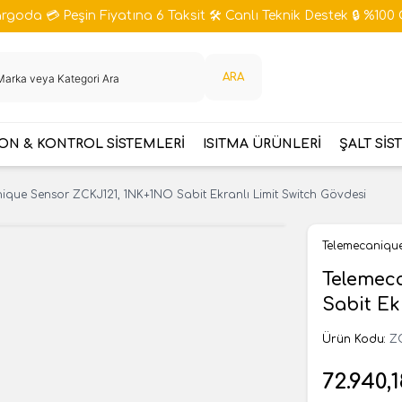
goda 💳 Peşin Fiyatına 6 Taksit 🛠️ Canlı Teknik Destek 🔒 %100 
ARA
N & KONTROL SİSTEMLERİ
ISITMA ÜRÜNLERİ
ŞALT SİS
ique Sensor ZCKJ121, 1NK+1NO Sabit Ekranlı Limit Switch Gövdesi
Telemecaniqu
Telemec
Sabit Ek
Ürün Kodu:
Z
72.940,1