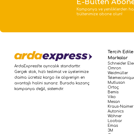
E-Bülten Abone
Kampanya ve yeniliklerden ha
bültenimize abone olun!
Tercih Edil
Markalar
Schneider Elec
ArdaExpress’te ayrıcalık standarttır.
Omron
Gerçek stok, hızlı teslimat ve üyelerimize
Weidmüller
daima ücretsiz kargo ile alışverişin en
Telemecaniqu
Mutlusan
avantajlı halini sunarız. Burada kazanç
Ortaç
kampanya değil, sistemdir.
Bemis
Viko
Mesan
Kraus-Naimer
Autonics
Wöhner
Loobar
Emas
3M