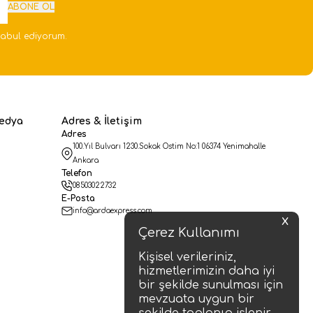
ABONE OL
abul ediyorum.
edya
Adres & İletişim
Adres
100.Yıl Bulvarı 1230.Sokak Ostim No:1 06374 Yenimahalle
Ankara
Telefon
08503022732
E-Posta
info@ardaexpress.com
X
Çerez Kullanımı
Kişisel verileriniz,
hizmetlerimizin daha iyi
bir şekilde sunulması için
mevzuata uygun bir