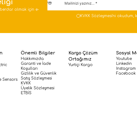
liği
berdar olmak için e-
KVKK Sözleşmesi'ni
okudum, k
en
Önemli Bilgiler
Kargo Çözüm
Sosyal M
Hakkımızda
Youtube
Ortağımız
Garanti ve İade
Linkedin
tric
Yurtiçi Kargo
Koşulları
Instagram
Gizlilik ve Güvenlik
Facebook
Satış Sözleşmesi
e Sensors
KVKK
Üyelik Sözleşmesi
ETBİS