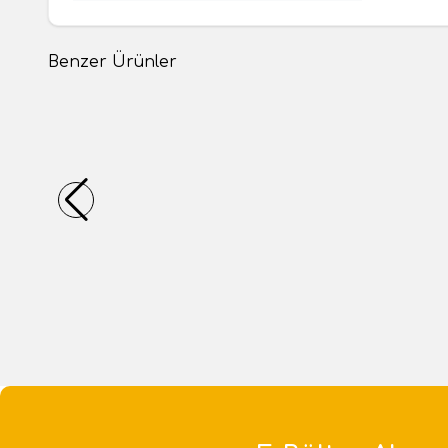
Benzer Ürünler
(0 Yorum)
Telemecanique Sensors
Telemeca
Telemecanique Sensors XCKN2102P20 Çelik
Telemec
Makaralı Pim Limit Switch
Uzunluğu
25.390,56
TL
28.162,7
1 Adet
1 Adet
Sepete Ekle