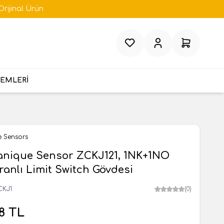
Orijinal Ürün
Favorilerim
Hesabım
Sepetim
TEMLERİ
e Sensors
anique Sensor ZCKJ121, 1NK+1NO
ranlı Limit Switch Gövdesi
CKJ1
(0)
8
TL