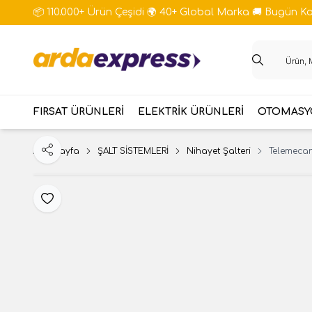
📦 110.000+ Ürün Çeşidi 🌍 40+ Global Marka 🚚 Bugün Kar
FIRSAT ÜRÜNLERİ
ELEKTRİK ÜRÜNLERİ
OTOMASYO
Ana Sayfa
ŞALT SİSTEMLERİ
Nihayet Şalteri
Telemecan
Paylaş
Favoriye Ekle