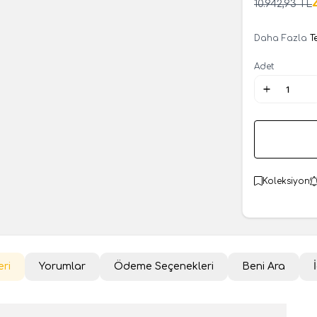
10.942,93
TL
Daha Fazla
T
Adet
Koleksiyon
eri
Yorumlar
Ödeme Seçenekleri
Beni Ara