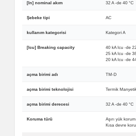
[In] nominal akım
32 A -de 40 °C
Şebeke tipi
AC
kullanım kategorisi
Kategori A
[Icu] Breaking capacity
40 kA Icu -de 
25 kA Icu -de 
20 kA Icu -de 
açma birimi adı
TM-D
açma birimi teknolojisi
Termik Manyeti
açma birimi derecesi
32 A -de 40 °C
Koruma türü
Aşırı yük korum
Kısa devre kor