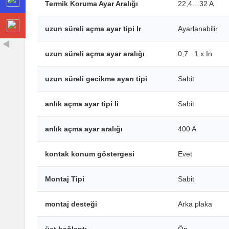
Termik Koruma Ayar Aralığı
22,4…32 A
uzun süreli açma ayar tipi lr
Ayarlanabilir
uzun süreli açma ayar aralığı
0,7...1 x In
uzun süreli gecikme ayarı tipi
Sabit
anlık açma ayar tipi li
Sabit
anlık açma ayar aralığı
400 A
kontak konum göstergesi
Evet
Montaj Tipi
Sabit
montaj desteği
Arka plaka