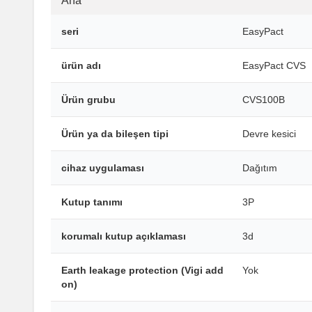
Ana
seri
EasyPact
ürün adı
EasyPact CVS
Ürün grubu
CVS100B
Ürün ya da bileşen tipi
Devre kesici
cihaz uygulaması
Dağıtım
Kutup tanımı
3P
korumalı kutup açıklaması
3d
Earth leakage protection (Vigi add
Yok
on)