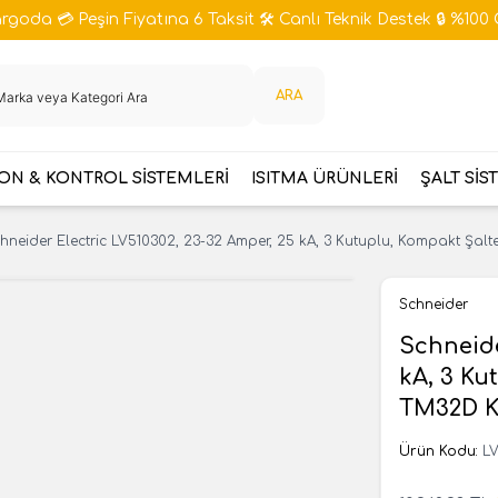
goda 💳 Peşin Fiyatına 6 Taksit 🛠️ Canlı Teknik Destek 🔒 %100 
ARA
N & KONTROL SİSTEMLERİ
ISITMA ÜRÜNLERİ
ŞALT SİS
hneider Electric LV510302, 23-32 Amper, 25 kA, 3 Kutuplu, Kompakt Şal
Schneider
Schneide
kA, 3 Ku
TM32D K
Ürün Kodu:
L