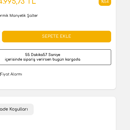
4.995,73
TL
%
54
ermik Manyetik Şalter
SEPETE EKLE
55 Dakika
56 Saniye
içerisinde sipariş verirsen bugün kargoda
Fiyat Alarmı
İade Koşulları