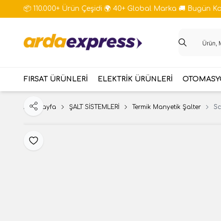
📦 110.000+ Ürün Çeşidi 🌍 40+ Global Marka 🚚 Bugün Kar
FIRSAT ÜRÜNLERİ
ELEKTRİK ÜRÜNLERİ
OTOMASYO
Ana Sayfa
ŞALT SİSTEMLERİ
Termik Manyetik Şalter
Sc
Paylaş
Favoriye Ekle