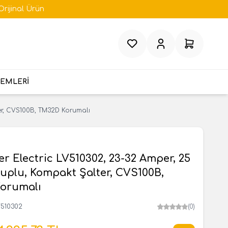
Orijinal Ürün
Favorilerim
Hesabım
Sepetim
TEMLERİ
ter, CVS100B, TM32D Korumalı
r Electric LV510302, 23-32 Amper, 25
tuplu, Kompakt Şalter, CVS100B,
orumalı
V510302
(0)