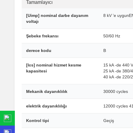
Tamamlayıcı
[Uimp] nominal darbe dayanım
8 kV 'e uygunE
voltajı
Şebeke frekansı
50/60 Hz
derece kodu
B
[Ics] nominal hizmet kesme
15 kA -de 440 
kapasitesi
25 kA -de 380/
40 kA -de 220/
Mekanik dayanıklılık
30000 cycles
elektrik dayanıklılığı
12000 cycles 4
Kontrol tipi
Geçiş