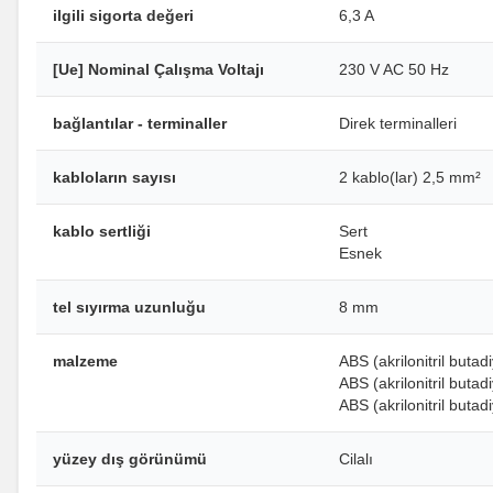
ilgili sigorta değeri
6,3 A
[Ue] Nominal Çalışma Voltajı
230 V AC 50 Hz
bağlantılar - terminaller
Direk terminalleri
kabloların sayısı
2 kablo(lar) 2,5 mm²
kablo sertliği
Sert
Esnek
tel sıyırma uzunluğu
8 mm
malzeme
ABS (akrilonitril butad
ABS (akrilonitril butad
ABS (akrilonitril buta
yüzey dış görünümü
Cilalı