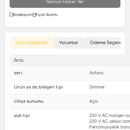
Gelince Haber Ver
Koleksiyon
Fiyat Alarmı
Ürün Özellikleri
Yorumlar
Ödeme Seçenekler
Ana
seri
Asfora
Ürün ya da bileşen tipi
Dimmer
cihaz sunumu
Açılı
yük tipi
230 V AC halojen la
230 V AC akkor lam
Ferromanyetik trans