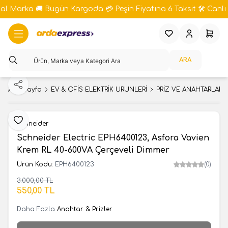
bal Marka 🚚 Bugün Kargoda 💳 Peşin Fiyatına 6 Taksit 🛠️ Canlı 
Favorilerim
Hesabım
Sepeti
ARA
Paylaş
Ana Sayfa
EV & OFİS ELEKTRİK ÜRÜNLERİ
PRİZ VE ANAHTARLAR S
Favoriye Ekle
Schneider
Schneider Electric EPH6400123, Asfora Vavien
Krem RL 40-600VA Çerçeveli Dimmer
Ürün Kodu:
EPH6400123
(0)
3.000,00
TL
550,00
TL
Daha Fazla
Anahtar & Prizler