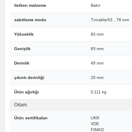
iletken malzeme
Bakır
sabitleme modu
Tırnaklar53…78 mm
Yükseklik
83 mm
Genişlik
83 mm
Derinlik
49 mm
çıkıntı derinliği
20 mm
Ürün ağırlığı
0,111 kg
Ortam
Ürün sertifikaları
UKR
VDE
FIMKO