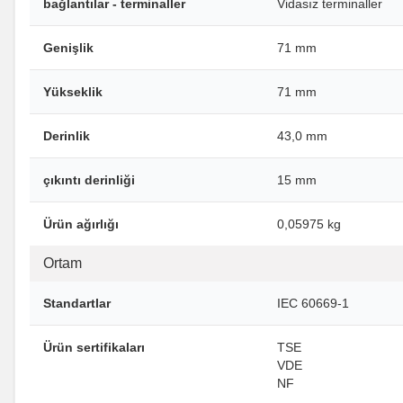
bağlantılar - terminaller
Vidasız terminaller
Genişlik
71 mm
Yükseklik
71 mm
Derinlik
43,0 mm
çıkıntı derinliği
15 mm
Ürün ağırlığı
0,05975 kg
Ortam
Standartlar
IEC 60669-1
Ürün sertifikaları
TSE
VDE
NF