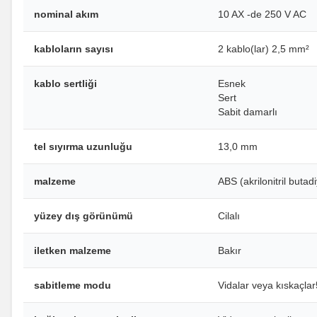
nominal akım
10 AX -de 250 V AC
kabloların sayısı
2 kablo(lar) 2,5 mm²
kablo sertliği
Esnek
Sert
Sabit damarlı
tel sıyırma uzunluğu
13,0 mm
malzeme
ABS (akrilonitril butad
yüzey dış görünümü
Cilalı
iletken malzeme
Bakır
sabitleme modu
Vidalar veya kıskaç