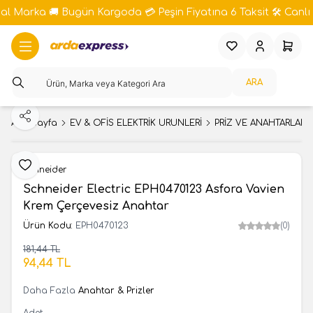
bal Marka 🚚 Bugün Kargoda 💳 Peşin Fiyatına 6 Taksit 🛠️ Canlı 
Favorilerim
Hesabım
Sepeti
ARA
Paylaş
Ana Sayfa
EV & OFİS ELEKTRİK ÜRÜNLERİ
PRİZ VE ANAHTARLAR S
Favoriye Ekle
Schneider
Schneider Electric EPH0470123 Asfora Vavien
Krem Çerçevesiz Anahtar
Ürün Kodu:
EPH0470123
(0)
181,44
TL
SEPETE EKLE
94,44
TL
Daha Fazla
Anahtar & Prizler
Adet