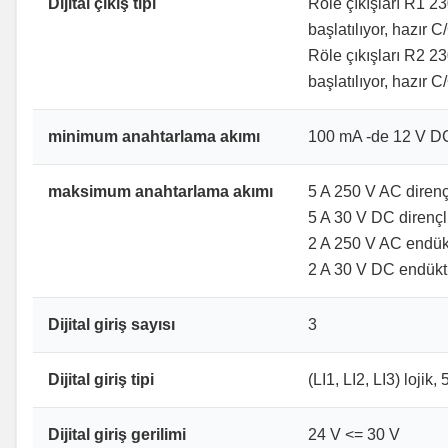
Dijital çıkış tipi
Röle çıkışları R1 23
başlatılıyor, hazır C
Röle çıkışları R2 23
başlatılıyor, hazır C
minimum anahtarlama akımı
100 mA -de 12 V DC (
maksimum anahtarlama akımı
5 A 250 V AC dirençli
5 A 30 V DC dirençli 
2 A 250 V AC endükti
2 A 30 V DC endüktif
Dijital giriş sayısı
3
Dijital giriş tipi
(LI1, LI2, LI3) loji
Dijital giriş gerilimi
24 V <= 30 V