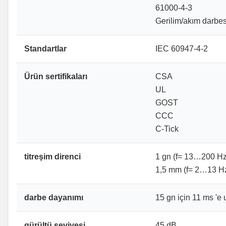
61000-4-3
Gerilim/akım darbe
Standartlar
IEC 60947-4-2
Ürün sertifikaları
CSA
UL
GOST
CCC
C-Tick
titreşim direnci
1 gn (f= 13…200 Hz
1,5 mm (f= 2…13 Hz
darbe dayanımı
15 gn için 11 ms '
gürültü seviyesi
45 dB