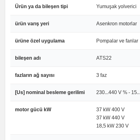
Ürün ya da bileşen tipi
Yumuşak yolverici
ürün varış yeri
Asenkron motorlar
ürüne özel uygulama
Pompalar ve fanlar
bileşen adı
ATS22
fazların ağ sayısı
3 faz
[Us] nominal besleme gerilimi
230...440 V % - 15..
motor gücü kW
37 kW 400 V
37 kW 440 V
18,5 kW 230 V