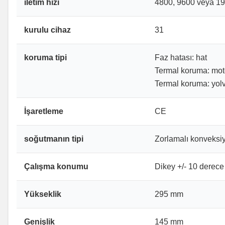
iletim hızı
4800, 9600 veya 1
kurulu cihaz
31
koruma tipi
Faz hatası: hat
Termal koruma: mot
Termal koruma: yolv
İşaretleme
CE
soğutmanın tipi
Zorlamalı konveksi
Çalışma konumu
Dikey +/- 10 derece
Yükseklik
295 mm
Genişlik
145 mm