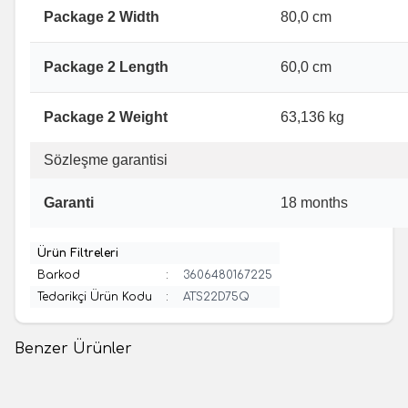
Package 2 Width
80,0 cm
Package 2 Length
60,0 cm
Package 2 Weight
63,136 kg
Sözleşme garantisi
Garanti
18 months
Ürün Filtreleri
Barkod
:
3606480167225
Tedarikçi Ürün Kodu
:
ATS22D75Q
Benzer Ürünler
(0 Yorum)
(0 Yorum)
%
55
Schneider
Schneider