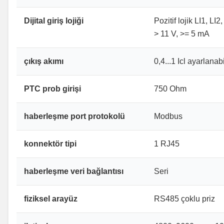
Dijital giriş lojiği
Pozitif lojik LI1, 
> 11 V, >= 5 mA
çıkış akımı
0,4...1 Icl ayarlanabi
PTC prob girişi
750 Ohm
haberleşme port protokolü
Modbus
konnektör tipi
1 RJ45
haberleşme veri bağlantısı
Seri
fiziksel arayüz
RS485 çoklu priz