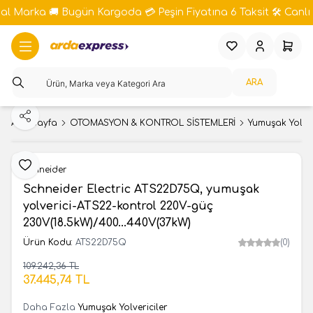
bal Marka 🚚 Bugün Kargoda 💳 Peşin Fiyatına 6 Taksit 🛠️ Canlı 
Favorilerim
Hesabım
Sepeti
ARA
Paylaş
Ana Sayfa
OTOMASYON & KONTROL SİSTEMLERİ
Yumuşak Yolver
Favoriye Ekle
Schneider
Schneider Electric ATS22D75Q, yumuşak
yolverici-ATS22-kontrol 220V-güç
230V(18.5kW)/400...440V(37kW)
Ürün Kodu:
ATS22D75Q
(0)
109.242,36
TL
SEPETE EKLE
37.445,74
TL
Daha Fazla
Yumuşak Yolvericiler