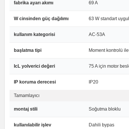
fabrika ayarı akımı
69 A
W cinsinden güç dağılımı
63 W standart uygul
kullanım kategorisi
AC-53A
başlatma tipi
Moment kontrolü ile y
IcL yolverici değeri
75 A için motor bes
IP koruma derecesi
IP20
Tamamlayıcı
montaj stili
Soğutma bloklu
kullanılabilir işlev
Dahili bypas