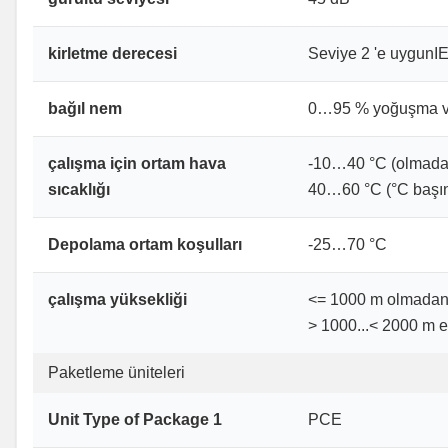
kirletme derecesi
Seviye 2 'e uygunI
bağıl nem
0…95 % yoğuşma ve
çalışma için ortam hava
-10…40 °C (olmada
sıcaklığı
40…60 °C (°C başın
Depolama ortam koşulları
-25…70 °C
çalışma yüksekliği
<= 1000 m olmada
> 1000...< 2000 m 
Paketleme üniteleri
Unit Type of Package 1
PCE