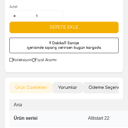
Adet
SEPETE EKLE
9 Dakika
10 Saniye
içerisinde sipariş verirsen bugün kargoda
Koleksiyon
Fiyat Alarmı
Ürün Özellikleri
Yorumlar
Ödeme Seçenekler
Ana
Ürün serisi
Altistart 22