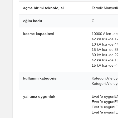
açma birimi teknolojisi
Termik Manyeti
eğim kodu
C
kesme kapasitesi
10000 A Icn -d
42 kA Icu -de 
10 kA Icu -de 
15 kA Icu -de 
30 kA Icu -de 
42 kA Icu -de 
15 kA Icu -de 
kullanım kategorisi
Kategori A 'e 
Kategori A 'e 
yalıtıma uygunluk
Evet 'e uygunE
Evet 'e uygunE
Evet 'e uygunI
Evet 'e uygunI