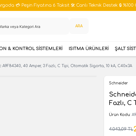
goda 💳 Peşin Fiyatına 6 Taksit 🛠️ Canlı Teknik Destek 🔒 %100 
ARA
N & KONTROL SİSTEMLERİ
ISITMA ÜRÜNLERİ
ŞALT SİS
c A9F84340, 40 Amper, 3 Fazlı, C Tipi, Otomatik Sigorta, 10 kA, C40x3A
Schneider
Schneide
Fazlı, C
Ürün Kodu:
A
4.043,09
TL