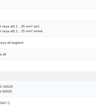
st veya alt) 1…35 mm² sert
st veya alt) 1…25 mm² esnek
eya alt baglanti
a alt
EC 60529
N 60529
0947-2