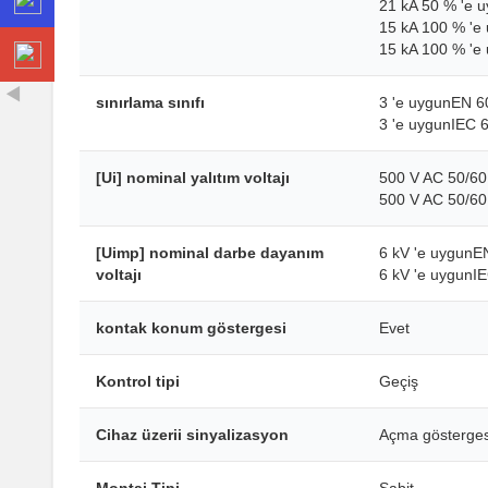
21 kA 50 % 'e 
15 kA 100 % 'e
15 kA 100 % 'e
sınırlama sınıfı
3 'e uygunEN 6
3 'e uygunIEC 
[Ui] nominal yalıtım voltajı
500 V AC 50/60
500 V AC 50/60
[Uimp] nominal darbe dayanım
6 kV 'e uygunE
voltajı
6 kV 'e uygunI
kontak konum göstergesi
Evet
Kontrol tipi
Geçiş
Cihaz üzerii sinyalizasyon
Açma gösterges