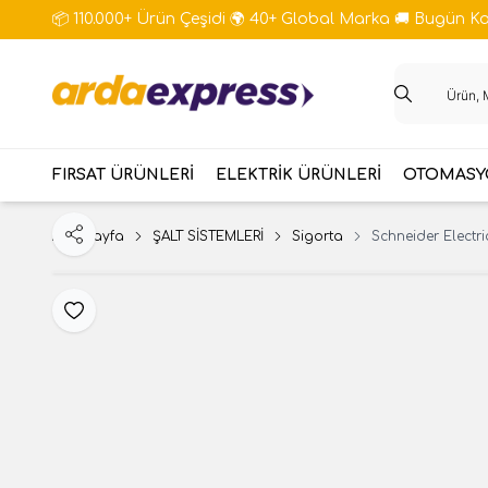
📦 110.000+ Ürün Çeşidi 🌍 40+ Global Marka 🚚 Bugün Kar
FIRSAT ÜRÜNLERİ
ELEKTRİK ÜRÜNLERİ
OTOMASYO
Ana Sayfa
ŞALT SİSTEMLERİ
Sigorta
Schneider Electri
Paylaş
Favoriye Ekle