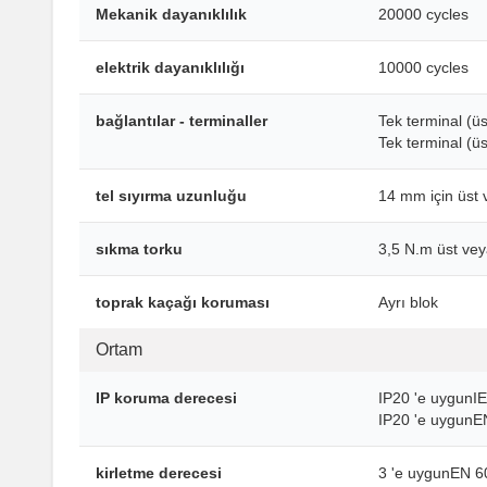
Mekanik dayanıklılık
20000 cycles
elektrik dayanıklılığı
10000 cycles
bağlantılar - terminaller
Tek terminal (ü
Tek terminal (ü
tel sıyırma uzunluğu
14 mm için üst v
sıkma torku
3,5 N.m üst vey
toprak kaçağı koruması
Ayrı blok
Ortam
IP koruma derecesi
IP20 'e uygunI
IP20 'e uygunE
kirletme derecesi
3 'e uygunEN 6