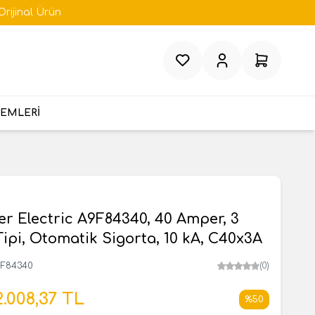
Orijinal Ürün
Favorilerim
Hesabım
Sepetim
TEMLERİ
r Electric A9F84340, 40 Amper, 3
 Tipi, Otomatik Sigorta, 10 kA, C40x3A
9F84340
(0)
2.008,37
TL
%
50