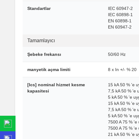
Standartlar
IEC 60947-2
IEC 60898-1
EN 60898-1
EN 60947-2
Tamamlayıcı
Şebeke frekansı
50/60 Hz
manyetik açma limiti
8 x In +/- % 20
[Ics] nominal hizmet kesme
15 kA 50 % 'e 
kapasitesi
7,5 kA 50 % 'e
5 kA 50 % 'e u
15 kA 50 % 'e 
7,5 kA 50 % 'e
5 kA 50 % 'e u
7500 A 75 % 'e
7500 A 75 % 'e
21 kA 50 % 'e 