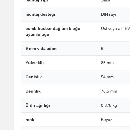
Montaj Tipi
Sabit
montaj desteği
DIN rayı
comb busbar dağıtım bloğu
Üst veya alt: E
uyumluluğu
9 mm vida adımı
6
Yükseklik
85 mm
Genişlik
54 mm
Derinlik
78,5 mm
Ürün ağırlığı
0,375 kg
renk
Beyaz