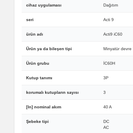
cihaz uygulaması
Dağıtım
seri
Acti 9
ürün adı
Acti9 iC60
Ürün ya da bileşen tipi
Minyatür devre 
Ürün grubu
İC60H
Kutup tanımı
3P
korumalı kutupların sayısı
3
[In] nominal akım
40 A
Şebeke tipi
DC
AC