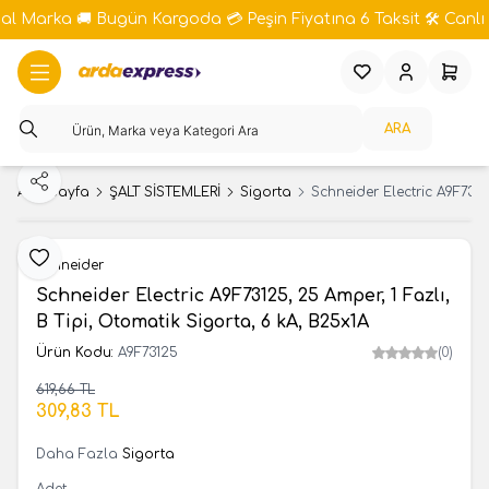
bal Marka 🚚 Bugün Kargoda 💳 Peşin Fiyatına 6 Taksit 🛠️ Canlı 
Favorilerim
Hesabım
Sepeti
ARA
Paylaş
Ana Sayfa
ŞALT SİSTEMLERİ
Sigorta
Schneider Electric A9F7312
Favoriye Ekle
Schneider
Schneider Electric A9F73125, 25 Amper, 1 Fazlı,
B Tipi, Otomatik Sigorta, 6 kA, B25x1A
Ürün Kodu:
A9F73125
(0)
619,66
TL
SEPETE EKLE
309,83
TL
Daha Fazla
Sigorta
Adet