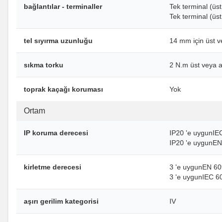
bağlantılar - terminaller
Tek terminal (üs
Tek terminal (ü
tel sıyırma uzunluğu
14 mm için üst ve
sıkma torku
2 N.m üst veya a
toprak kaçağı koruması
Yok
Ortam
IP koruma derecesi
IP20 'e uygunIE
IP20 'e uygunE
kirletme derecesi
3 'e uygunEN 6
3 'e uygunIEC 6
aşırı gerilim kategorisi
IV