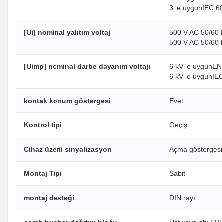
3 'e uygunIEC 6
[Ui] nominal yalıtım voltajı
500 V AC 50/60 
500 V AC 50/60 
[Uimp] nominal darbe dayanım voltajı
6 kV 'e uygunEN
6 kV 'e uygunIE
kontak konum göstergesi
Evet
Kontrol tipi
Geçiş
Cihaz üzerii sinyalizasyon
Açma göstergesi
Montaj Tipi
Sabit
montaj desteği
DIN rayı
comb busbar dağıtım bloğu
Üst veya alt: EV