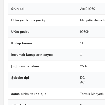
ürün adı
Acti9 iC60
Ürün ya da bileşen tipi
Minyatür devre k
Ürün grubu
IC60N
Kutup tanımı
1P
korumalı kutupların sayısı
1
[In] nominal akım
25 A
Şebeke tipi
DC
AC
açma birimi teknolojisi
Termik Manyetik