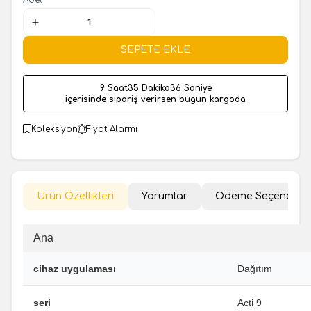
SEPETE EKLE
9 Saat
35 Dakika
35 Saniye
içerisinde sipariş verirsen bugün kargoda
Koleksiyon
Fiyat Alarmı
Ürün Özellikleri
Yorumlar
Ödeme Seçenekler
Ana
cihaz uygulaması
Dağıtım
seri
Acti 9