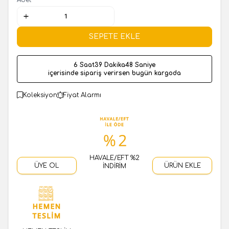
SEPETE EKLE
6 Saat
39 Dakika
47 Saniye
içerisinde sipariş verirsen bugün kargoda
Koleksiyon
Fiyat Alarmı
HAVALE/EFT %2
ÜYE OL
ÜRÜN EKLE
İNDİRİM