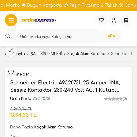
bal Marka 🚚 Bugün Kargoda 💳 Peşin Fiyatına 6 Taksit 🛠️ Canlı 
Favorilerim
Hesabım
Sepeti
ARA
Paylaş
Ana Sayfa
ŞALT SİSTEMLERİ
Kaçak Akım Koruma
Schneider Ele
Favoriye Ekle
Schneider
Schneider Electric A9C20731, 25 Amper, 1NA,
Sessiz Kontaktör, 230-240 Volt AC, 1 Kutuplu
Ürün Kodu:
A9C20731
(0)
2.260,04
TL
SEPETE EKLE
1.094,33
TL
Daha Fazla
Kaçak Akım Koruma
Adet