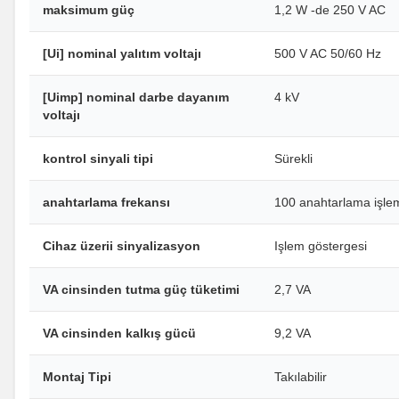
maksimum güç
1,2 W -de 250 V AC
[Ui] nominal yalıtım voltajı
500 V AC 50/60 Hz
[Uimp] nominal darbe dayanım
4 kV
voltajı
kontrol sinyali tipi
Sürekli
anahtarlama frekansı
100 anahtarlama işle
Cihaz üzerii sinyalizasyon
Işlem göstergesi
VA cinsinden tutma güç tüketimi
2,7 VA
VA cinsinden kalkış gücü
9,2 VA
Montaj Tipi
Takılabilir