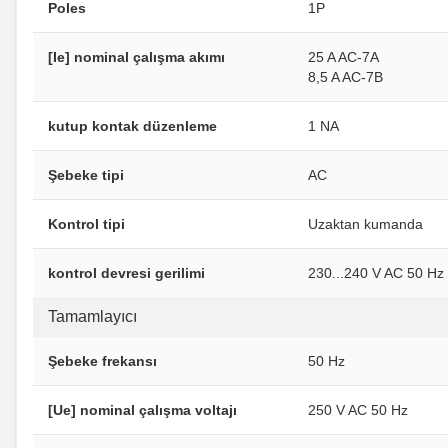
Poles
1P
[Ie] nominal çalışma akımı
25 A AC-7A
8,5 A AC-7B
kutup kontak düzenleme
1 NA
Şebeke tipi
AC
Kontrol tipi
Uzaktan kumanda
kontrol devresi gerilimi
230...240 V AC 50 Hz
Tamamlayıcı
Şebeke frekansı
50 Hz
[Ue] nominal çalışma voltajı
250 V AC 50 Hz