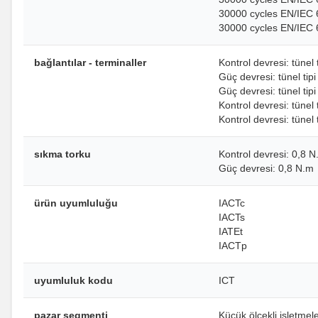
30000 cycles EN/IEC 
30000 cycles EN/IEC 
bağlantılar - terminaller
Kontrol devresi: tünel 
Güç devresi: tünel ti
Güç devresi: tünel tip
Kontrol devresi: tünel
Kontrol devresi: tünel
sıkma torku
Kontrol devresi: 0,8 
Güç devresi: 0,8 N.m
ürün uyumluluğu
IACTc
IACTs
IATEt
IACTp
uyumluluk kodu
ICT
pazar segmenti
Küçük ölçekli işletmel