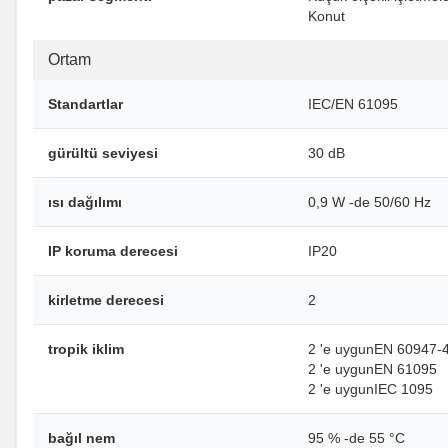
Konut
Ortam
Standartlar
IEC/EN 61095
gürültü seviyesi
30 dB
ısı dağılımı
0,9 W -de 50/60 Hz
IP koruma derecesi
IP20
kirletme derecesi
2
tropik iklim
2 'e uygunEN 60947-
2 'e uygunEN 61095
2 'e uygunIEC 1095
bağıl nem
95 % -de 55 °C