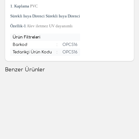
1. Kaplama
PVC
Sürekli Isıya Direnci Sürekli Isıya Direnci
Özellik-1
Alev iletmez UV dayanımlı
Ürün Filtreleri
Barkod
:
OPCS16
Tedarikçi Ürün Kodu
:
OPCS16
Benzer Ürünler
(0 Yorum)
(0 Yorum)
%
67
Weidmüller
Ortaç
Weidmüller 1746420000, Buat
ORTAÇ ORGL01, PG7 UZUN
Klm. 1-2,5mm 2 Kutup
DİŞ ETANJ TİP KABLO
RAKORLARI
15,90
TL
5,59
TL
47,70
TL
1 Adet
1 Adet
Sepete Ekle
Sepete Ekle