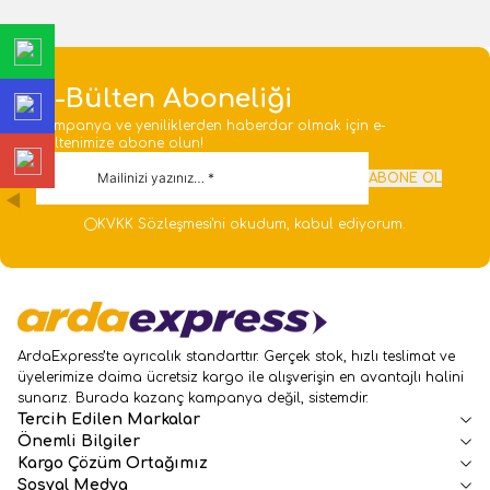
E-Bülten Aboneliği
Kampanya ve yeniliklerden haberdar olmak için e-
bültenimize abone olun!
ABONE OL
KVKK Sözleşmesi'ni
okudum, kabul ediyorum.
ArdaExpress’te ayrıcalık standarttır. Gerçek stok, hızlı teslimat ve
üyelerimize daima ücretsiz kargo ile alışverişin en avantajlı halini
sunarız. Burada kazanç kampanya değil, sistemdir.
Tercih Edilen Markalar
Önemli Bilgiler
Kargo Çözüm Ortağımız
Sosyal Medya