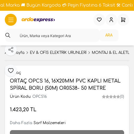
bal Marka 🚚 Bugün Kargoda 💳 Peşin Fiyatına 6 Taksit 🛠️ Canlı 
Favorilerim
Hesabım
Sepeti
ARA
Paylaş
Ana Sayfa
EV & OFİS ELEKTRİK ÜRÜNLERİ
MONTAJ & EL ALETLER
Favoriye Ekle
Ortaç
ORTAÇ OPCS 16, 16X20MM PVC KAPLI METAL
SPİRAL BORU (50M) OR0538- 50 METRE
Ürün Kodu:
OPCS16
(0)
1.423,20
TL
Daha Fazla
Sarf Malzemeleri