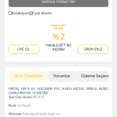
Gelince Haber Ver
Koleksiyon
Fiyat Alarmı
HAVALE/EFT %2
ÜYE OL
ÜRÜN EKLE
İNDİRİM
Ürün Özellikleri
Yorumlar
Ödeme Seçenekler
ORTAÇ OPCS 16, 16X20MM PVC KAPLI METAL SPİRAL BORU
(50M) OR0538- 50 METRE
Tam Ürün Kodu
OPCS16
Renk
Gri-Siyah
Malzeme
Galvaniz & kalay kaplı sac