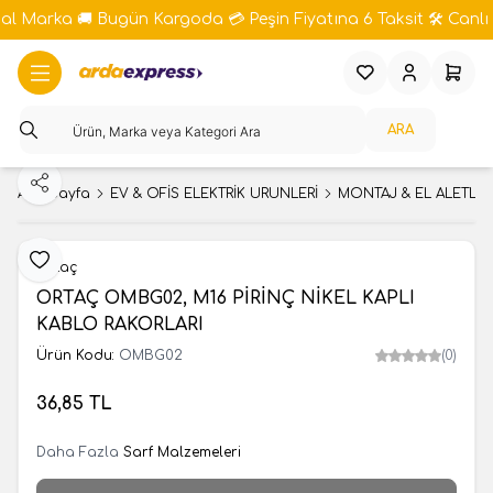
bal Marka 🚚 Bugün Kargoda 💳 Peşin Fiyatına 6 Taksit 🛠️ Canlı 
Favorilerim
Hesabım
Sepeti
ARA
Paylaş
Ana Sayfa
EV & OFİS ELEKTRİK ÜRÜNLERİ
MONTAJ & EL ALETLER
Favoriye Ekle
Ortaç
ORTAÇ OMBG02, M16 PİRİNÇ NİKEL KAPLI
KABLO RAKORLARI
Ürün Kodu:
OMBG02
(0)
36,85
TL
Daha Fazla
Sarf Malzemeleri