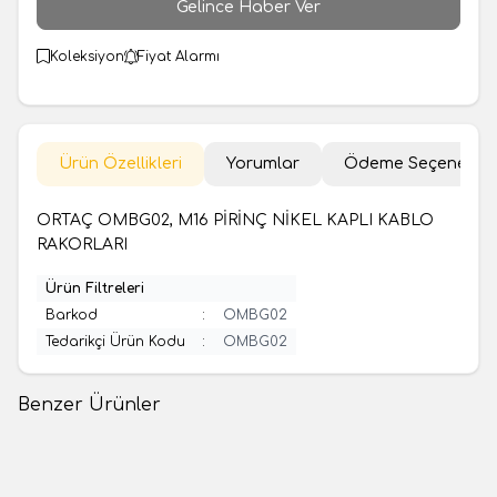
Gelince Haber Ver
Koleksiyon
Fiyat Alarmı
Ürün Özellikleri
Yorumlar
Ödeme Seçenekler
ORTAÇ OMBG02, M16 PİRİNÇ NİKEL KAPLI KABLO
RAKORLARI
Ürün Filtreleri
Barkod
:
OMBG02
Tedarikçi Ürün Kodu
:
OMBG02
Benzer Ürünler
(0 Yorum)
(0 Yorum)
%
67
Weidmüller
Ortaç
Weidmüller 1746420000, Buat
ORTAÇ ORGL01, PG7 UZUN