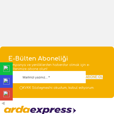
Klm. 1-2,5mm 2 Kutup
DİŞ ETANJ TİP KABLO
RAKORLARI
15,90
TL
5,59
TL
47,70
TL
1 Adet
1 Adet
Sepete Ekle
Sepete Ekle
E-Bülten Aboneliği
Kampanya ve yeniliklerden haberdar olmak için e-
bültenimize abone olun!
ABONE OL
KVKK Sözleşmesi'ni
okudum, kabul ediyorum.