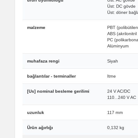
ürün uyumluluğu
Üst: AC gövde
Üst: DC gövde
Üst: döner bağl
malzeme
PBT (polibütilen
ABS (akrilonitri
PC (polikarbona
Alüminyum
muhafaza rengi
Siyah
bağlantılar - terminaller
Itme
[Us] nominal besleme gerilimi
24 V AC/DC
110...240 V AC
uzunluk
117 mm
Ürün ağırlığı
0,132 kg