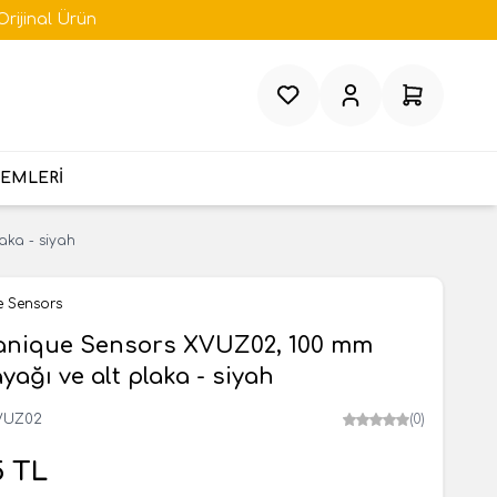
Orijinal Ürün
Favorilerim
Hesabım
Sepetim
TEMLERİ
aka - siyah
e Sensors
anique Sensors XVUZ02, 100 mm
yağı ve alt plaka - siyah
VUZ02
(0)
5
TL