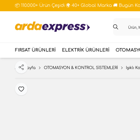
📦 110.000+ Ürün Çeşidi 🌍 40+ Global Marka 🚚 Bugün Kar
FIRSAT ÜRÜNLERİ
ELEKTRİK ÜRÜNLERİ
OTOMASYO
Ana Sayfa
OTOMASYON & KONTROL SİSTEMLERİ
Işıklı K
Paylaş
Favoriye Ekle