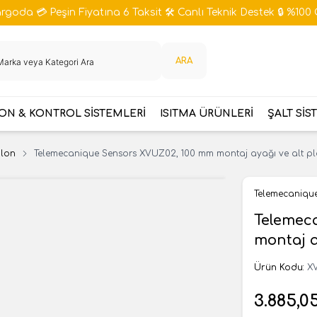
goda 💳 Peşin Fiyatına 6 Taksit 🛠️ Canlı Teknik Destek 🔒 %100 
ARA
N & KONTROL SİSTEMLERİ
ISITMA ÜRÜNLERİ
ŞALT SİS
olon
Telemecanique Sensors XVUZ02, 100 mm montaj ayağı ve alt pl
Telemecaniqu
Telemec
montaj a
Ürün Kodu:
X
3.885,0