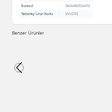
Barkod
:
3606480556012
Tedarikçi Ürün Kodu
:
XVUZ02
Benzer Ürünler
(0 Yorum)
%
51
Schneider
MESAN
Schneider Electric XVUC24, 60 mm çaplı
MESAN M
aydınlatmalı LED ünitesi - sabit - kırmızı - IP65
Işıklı K
- 24 V
1.720,84
TL
1.712,76
3.522,89
TL
1 Adet
1 Adet
Sepete Ekle