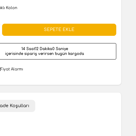
şıklı Kolon
SEPETE EKLE
14 Saat
11 Dakika
59 Saniye
içerisinde sipariş verirsen bugün kargoda
Fiyat Alarmı
İade Koşulları