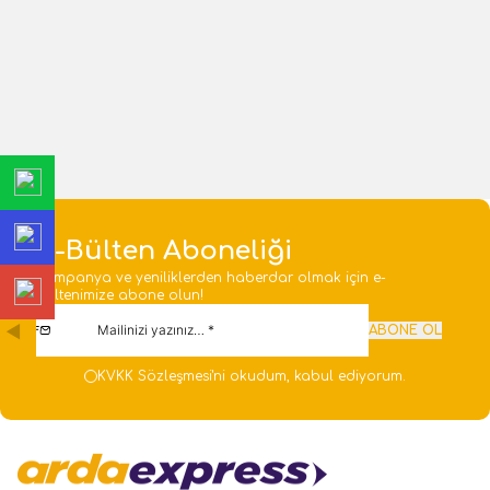
100x100x75mm Alüminyum
3P+E+N 380V 50-60Hz 6H
Buat
IP44 Pilotlu Makine Fişi
471,61
TL
2.667,60
TL
1 Adet
1 Adet
Sepete Ekle
Sepete Ekle
E-Bülten Aboneliği
Kampanya ve yeniliklerden haberdar olmak için e-
bültenimize abone olun!
ABONE OL
KVKK Sözleşmesi'ni
okudum, kabul ediyorum.