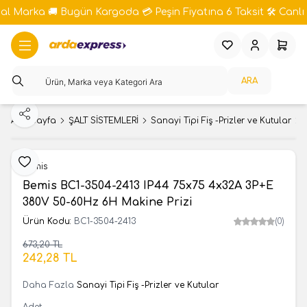
bal Marka 🚚 Bugün Kargoda 💳 Peşin Fiyatına 6 Taksit 🛠️ Canlı 
Favorilerim
Hesabım
Sepeti
ARA
Paylaş
Ana Sayfa
ŞALT SİSTEMLERİ
Sanayi Tipi Fiş -Prizler ve Kutular
Favoriye Ekle
Bemis
Bemis BC1-3504-2413 IP44 75x75 4x32A 3P+E
380V 50-60Hz 6H Makine Prizi
Ürün Kodu:
BC1-3504-2413
(0)
673,20
TL
SEPETE EKLE
242,28
TL
Daha Fazla
Sanayi Tipi Fiş -Prizler ve Kutular
Adet