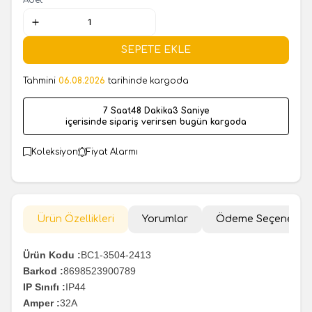
SEPETE EKLE
Tahmini
06.08.2026
tarihinde kargoda
7 Saat
48 Dakika
2 Saniye
içerisinde sipariş verirsen bugün kargoda
Koleksiyon
Fiyat Alarmı
Ürün Özellikleri
Yorumlar
Ödeme Seçenekler
Ürün Kodu :
BC1-3504-2413
Barkod :
8698523900789
IP Sınıfı :
IP44
Amper :
32A