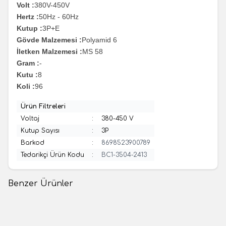
Volt :
380V-450V
Hertz :
50Hz - 60Hz
Kutup :
3P+E
Gövde Malzemesi :
Polyamid 6
İletken Malzemesi :
MS 58
Gram :
-
Kutu :
8
Koli :
96
Ürün Filtreleri
Voltaj
:
380-450 V
Kutup Sayısı
:
3P
Barkod
:
8698523900789
Tedarikçi Ürün Kodu
:
BC1-3504-2413
Benzer Ürünler
(0 Yorum)
(0 Yorum)
Bemis
Bemis
Bemis BB3-2531-0107
Bemis BC1-4505-2114 5x63A