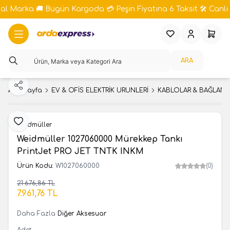
bal Marka 🚚 Bugün Kargoda 💳 Peşin Fiyatına 6 Taksit 🛠️ Canlı 
Favorilerim
Hesabım
Sepeti
ARA
Paylaş
Ana Sayfa
EV & OFİS ELEKTRİK ÜRÜNLERİ
KABLOLAR & BAĞLANT
Favoriye Ekle
Weidmüller
Weidmüller 1027060000 Mürekkep Tankı
PrintJet PRO JET TNTK INKM
Ürün Kodu:
W1027060000
(0)
21.676,86
TL
SEPETE EKLE
7.961,76
TL
Daha Fazla
Diğer Aksesuar
Adet