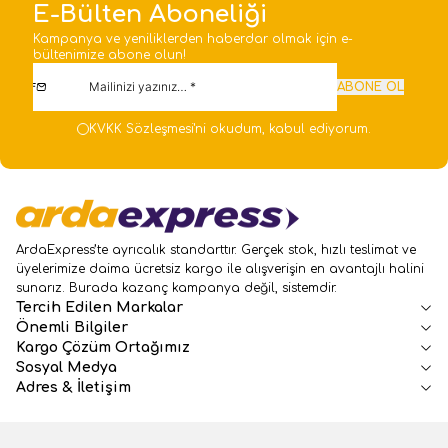
E-Bülten Aboneliği
Kampanya ve yeniliklerden haberdar olmak için e-
bültenimize abone olun!
ABONE OL
KVKK Sözleşmesi'ni
okudum, kabul ediyorum.
ArdaExpress’te ayrıcalık standarttır. Gerçek stok, hızlı teslimat ve
üyelerimize daima ücretsiz kargo ile alışverişin en avantajlı halini
sunarız. Burada kazanç kampanya değil, sistemdir.
Tercih Edilen Markalar
Önemli Bilgiler
Kargo Çözüm Ortağımız
Sosyal Medya
Adres & İletişim