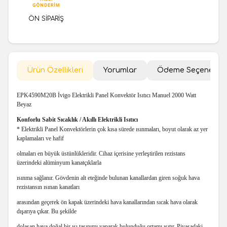
ÖN SİPARİŞ
Ürün Özellikleri
Yorumlar
Ödeme Seçenekler
EPK4590M20B İvigo Elektrikli Panel Konvektör Isıtıcı Manuel 2000 Watt
Beyaz
Konforlu Sabit Sıcaklık / Akıllı Elektrikli Isıtıcı
* Elektrikli Panel Konvektörlerin çok kısa sürede ısınmaları, boyut olarak az yer
kaplamaları ve hafif
olmaları en büyük üstünlükleridir. Cihaz içerisine yerleştirilen rezistans
üzerindeki alüminyum kanatçıklarla
ısınma sağlanır. Gövdenin alt eteğinde bulunan kanallardan giren soğuk hava
rezistansın ısınan kanatları
arasından geçerek ön kapak üzerindeki hava kanallarından sıcak hava olarak
dışarıya çıkar. Bu şekilde
dolaşan hava doğal bir ısı taşınımı yaparak bulunduğu ortamı ısıtır. Piyasadaki