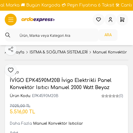
bal Marka 🚚 Bugün Kargoda 💳 Peşin Fiyatına 6 Taksit 🛠️ Canlı 
Favorilerim
Hesabım
Sepeti
ARA
Paylaş
Ana Sayfa
ISITMA & SOĞUTMA SİSTEMLERİ
Manuel Konvektör Isıtı
Favoriye Ekle
İvigo
İVİGO EPK4590M20B İvigo Elektrikli Panel
Konvektör Isıtıcı Manuel 2000 Watt Beyaz
Ürün Kodu:
EPK4590M20B
(0)
7.025,00
TL
SEPETE EKLE
5.516,00
TL
Daha Fazla
Manuel Konvektör Isıtıcılar
Adet