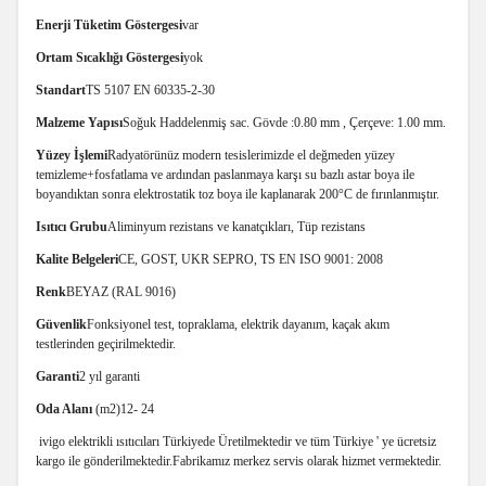
Enerji Tüketim Göstergesi
var
Ortam Sıcaklığı Göstergesi
yok
Standart
TS 5107 EN 60335-2-30
Malzeme Yapısı
Soğuk Haddelenmiş sac. Gövde :0.80 mm , Çerçeve: 1.00 mm.
Yüzey İşlemi
Radyatörünüz modern tesislerimizde el değmeden yüzey
temizleme+fosfatlama ve ardından paslanmaya karşı su bazlı astar boya ile
boyandıktan sonra elektrostatik toz boya ile kaplanarak 200°C de fırınlanmıştır.
Isıtıcı Grubu
Aliminyum rezistans ve kanatçıkları, Tüp rezistans
Kalite Belgeleri
CE, GOST, UKR SEPRO, TS EN ISO 9001: 2008
Renk
BEYAZ (RAL 9016)
Güvenlik
Fonksiyonel test, topraklama, elektrik dayanım, kaçak akım
testlerinden geçirilmektedir.
Garanti
2 yıl garanti
Oda Alanı
(m2)
12- 24
iv
igo elektrikli ısıtıcıları Türkiyede Üretilmektedir ve tüm Türkiye ' ye ücretsiz
kargo ile gönderilmektedir.Fabrikamız merkez servis olarak hizmet vermektedir.