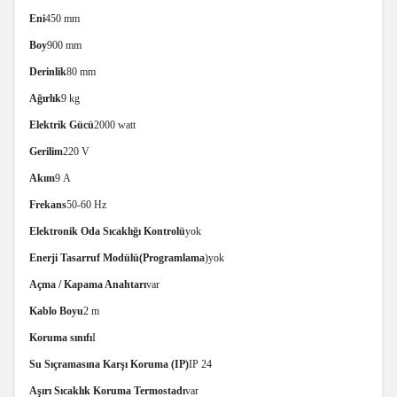
Eni
450 mm
Boy
900 mm
Derinlik
80 mm
Ağırlık
9 kg
Elektrik Gücü
2000 watt
Gerilim
220 V
Akım
9 A
Frekans
50-60 Hz
Elektronik Oda Sıcaklığı Kontrolü
yok
Enerji Tasarruf Modülü(Programlama
)
yok
Açma / Kapama Anahtarı
var
Kablo Boyu
2 m
Koruma sınıfı
I
Su Sıçramasına Karşı Koruma (IP)
IP 24
Aşırı Sıcaklık Koruma Termostadı
var