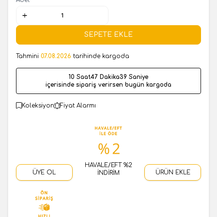
SEPETE EKLE
Tahmini
07.08.2026
tarihinde kargoda
10 Saat
47 Dakika
39 Saniye
içerisinde sipariş verirsen bugün kargoda
Koleksiyon
Fiyat Alarmı
HAVALE/EFT %2
ÜYE OL
ÜRÜN EKLE
İNDİRİM