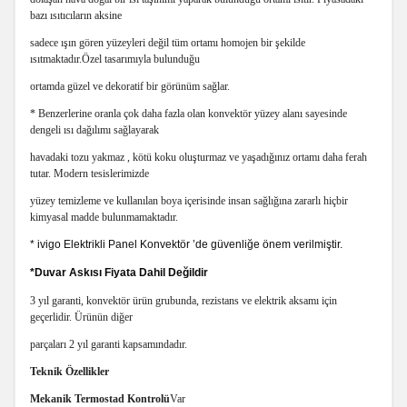
bazı ısıtıcıların aksine
sadece ışın gören yüzeyleri değil tüm ortamı homojen bir şekilde
ısıtmaktadır.Özel tasarımıyla bulunduğu
ortamda güzel ve dekoratif bir görünüm sağlar.
* Benzerlerine oranla çok daha fazla olan konvektör yüzey alanı sayesinde
dengeli ısı dağılımı sağlayarak
havadaki tozu yakmaz , kötü koku oluşturmaz ve yaşadığınız ortamı daha ferah
tutar. Modern tesislerimizde
yüzey temizleme ve kullanılan boya içerisinde insan sağlığına zararlı hiçbir
kimyasal madde bulunmamaktadır.
* ivigo Elektrikli Panel Konvektör ’de güvenliğe önem verilmiştir.
*Duvar Askısı Fiyata Dahil Değildir
3 yıl garanti, konvektör ürün grubunda, rezistans ve elektrik aksamı için
geçerlidir. Ürünün diğer
parçaları 2 yıl garanti kapsamındadır.
Teknik Özellikler
Mekanik Termostad Kontrolü
Var