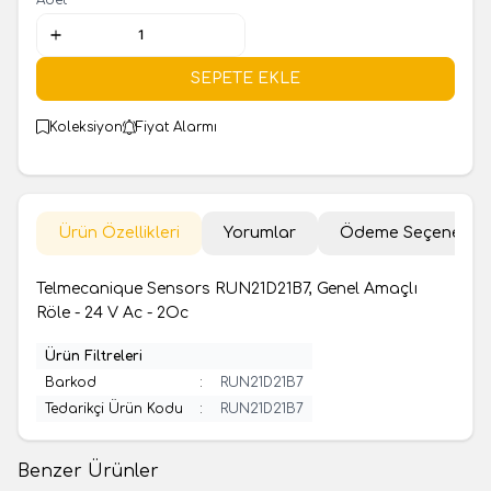
SEPETE EKLE
Koleksiyon
Fiyat Alarmı
Ürün Özellikleri
Yorumlar
Ödeme Seçenekler
Telmecanique Sensors RUN21D21B7, Genel Amaçlı
Röle - 24 V Ac - 2Oc
Ürün Filtreleri
Barkod
:
RUN21D21B7
Tedarikçi Ürün Kodu
:
RUN21D21B7
Benzer Ürünler