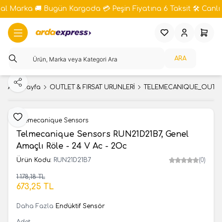
bal Marka 🚚 Bugün Kargoda 💳 Peşin Fiyatına 6 Taksit 🛠️ Canlı 
Favorilerim
Hesabım
Sepeti
ARA
Paylaş
Ana Sayfa
OUTLET & FIRSAT ÜRÜNLERİ
TELEMECANIQUE_OUT
Favoriye Ekle
Telemecanique Sensors
Telmecanique Sensors RUN21D21B7, Genel
Amaçlı Röle - 24 V Ac - 2Oc
Ürün Kodu:
RUN21D21B7
(0)
1.178,18
TL
SEPETE EKLE
673,25
TL
Daha Fazla
Endüktif Sensör
Adet