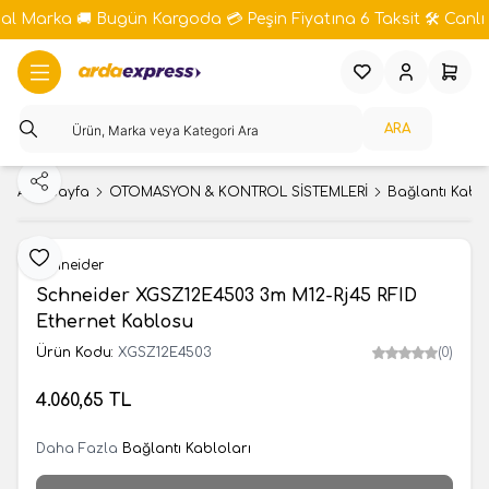
bal Marka 🚚 Bugün Kargoda 💳 Peşin Fiyatına 6 Taksit 🛠️ Canlı 
Favorilerim
Hesabım
Sepeti
ARA
Paylaş
Ana Sayfa
OTOMASYON & KONTROL SİSTEMLERİ
Bağlantı Kablo
Favoriye Ekle
Schneider
Schneider XGSZ12E4503 3m M12-Rj45 RFID
Ethernet Kablosu
Ürün Kodu:
XGSZ12E4503
(0)
4.060,65
TL
Daha Fazla
Bağlantı Kabloları