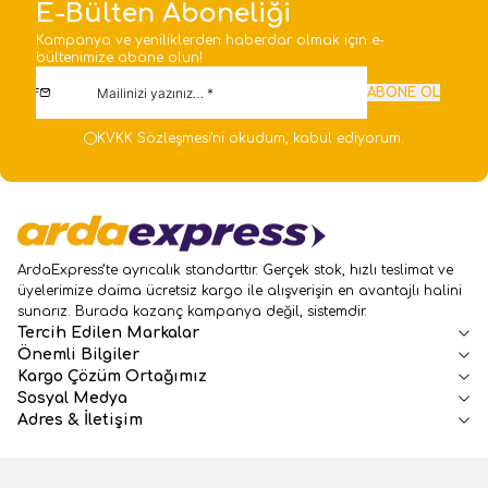
E-Bülten Aboneliği
Kampanya ve yeniliklerden haberdar olmak için e-
bültenimize abone olun!
ABONE OL
KVKK Sözleşmesi'ni
okudum, kabul ediyorum.
ArdaExpress’te ayrıcalık standarttır. Gerçek stok, hızlı teslimat ve
üyelerimize daima ücretsiz kargo ile alışverişin en avantajlı halini
sunarız. Burada kazanç kampanya değil, sistemdir.
Tercih Edilen Markalar
Önemli Bilgiler
Kargo Çözüm Ortağımız
Sosyal Medya
Adres & İletişim