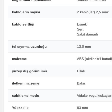
kabloların sayısı
2 kablo(lar) 2,5 mm²
kablo sertliği
Esnek
Sert
Sabit damarlı
tel sıyırma uzunluğu
13,0 mm
malzeme
ABS (akrilonitril butad
yüzey dış görünümü
Cilalı
iletken malzeme
Bakır
sabitleme modu
Vidalar veya kıskaç
Yükseklik
83 mm