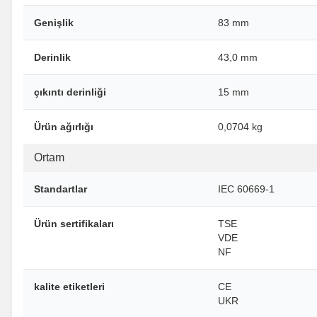
Genişlik
83 mm
Derinlik
43,0 mm
çıkıntı derinliği
15 mm
Ürün ağırlığı
0,0704 kg
Ortam
Standartlar
IEC 60669-1
Ürün sertifikaları
TSE
VDE
NF
kalite etiketleri
CE
UKR