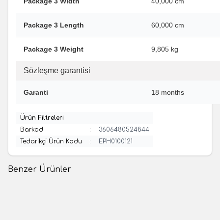
Package 3 Width
40,000 cm
Package 3 Length
60,000 cm
Package 3 Weight
9,805 kg
Sözleşme garantisi
Garanti
18 months
Ürün Filtreleri
Barkod
:
3606480524844
Tedarikçi Ürün Kodu
:
EPH0100121
Benzer Ürünler
(0 Yorum)
(0 Yorum)
%
91
Schneider
Schneider
Schneider Electric
Schneider Electric
EPH4700121 ,Asfora Beyaz
EPH3400121, Asfora Beyaz
Tekli RJ45 Cat6 UTP Çerçeveli
1dB Sonlu İkili TV SAT Prizi