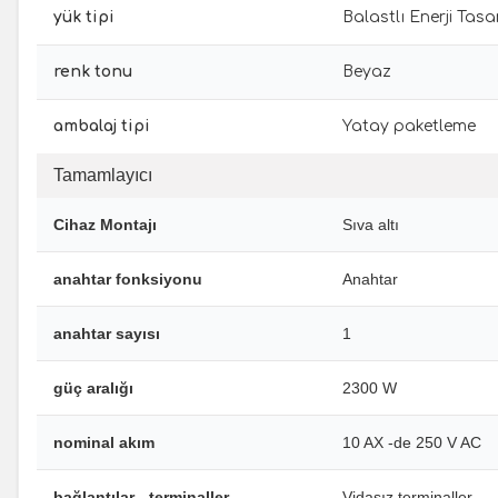
yük tipi
Balastlı Enerji Tasa
renk tonu
Beyaz
ambalaj tipi
Yatay paketleme
Tamamlayıcı
Cihaz Montajı
Sıva altı
anahtar fonksiyonu
Anahtar
anahtar sayısı
1
güç aralığı
2300 W
nominal akım
10 AX -de 250 V AC
bağlantılar - terminaller
Vidasız terminaller