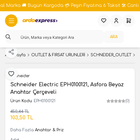
bal Marka 🚚 Bugün Kargoda 💳 Peşin Fiyatına 6 Taksit 🛠️ Canlı 
Favorilerim
Hesabım
Sepeti
ARA
Paylaş
Ana Sayfa
OUTLET & FIRSAT ÜRÜNLERİ
SCHNEIDER_OUTLET
A
Favoriye Ekle
Schneider
Schneider Electric EPH0100121, Asfora Beyaz
Anahtar Çerçeveli
Ürün Kodu:
EPH0100121
(0)
450,44
TL
SEPETE EKLE
103,50
TL
Daha Fazla
Anahtar & Priz
Adet