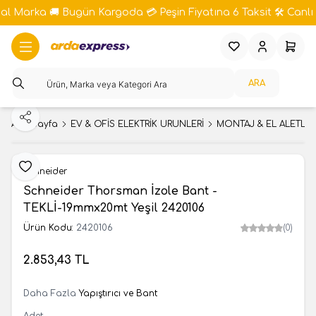
bal Marka 🚚 Bugün Kargoda 💳 Peşin Fiyatına 6 Taksit 🛠️ Canlı 
Favorilerim
Hesabım
Sepeti
ARA
Paylaş
Ana Sayfa
EV & OFİS ELEKTRİK ÜRÜNLERİ
MONTAJ & EL ALETLER
Favoriye Ekle
Schneider
Schneider Thorsman İzole Bant -
TEKLİ-19mmx20mt Yeşil 2420106
Ürün Kodu:
2420106
(0)
2.853,43
TL
SEPETE EKLE
Daha Fazla
Yapıştırıcı ve Bant
Adet