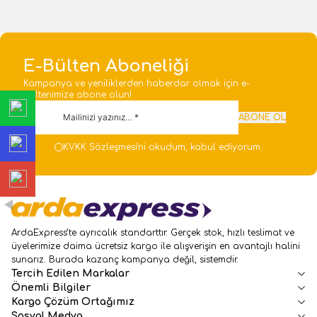
E-Bülten Aboneliği
Kampanya ve yeniliklerden haberdar olmak için e-
bültenimize abone olun!
ABONE OL
KVKK Sözleşmesi'ni
okudum, kabul ediyorum.
ArdaExpress’te ayrıcalık standarttır. Gerçek stok, hızlı teslimat ve
üyelerimize daima ücretsiz kargo ile alışverişin en avantajlı halini
sunarız. Burada kazanç kampanya değil, sistemdir.
Tercih Edilen Markalar
Önemli Bilgiler
Kargo Çözüm Ortağımız
Sosyal Medya