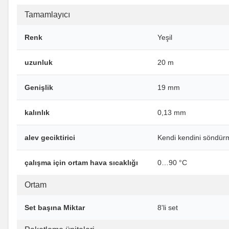
Tamamlayıcı
Renk
Yeşil
uzunluk
20 m
Genişlik
19 mm
kalınlık
0,13 mm
alev geciktirici
Kendi kendini söndür
çalışma için ortam hava sıcaklığı
0…90 °C
Ortam
Set başına Miktar
8'li set