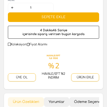
SEPETE EKLE
4 Dakika
46 Saniye
içerisinde sipariş verirsen bugün kargoda
Koleksiyon
Fiyat Alarmı
HAVALE/EFT %2
ÜYE OL
ÜRÜN EKLE
İNDİRİM
Ürün Özellikleri
Yorumlar
Ödeme Seçenekler