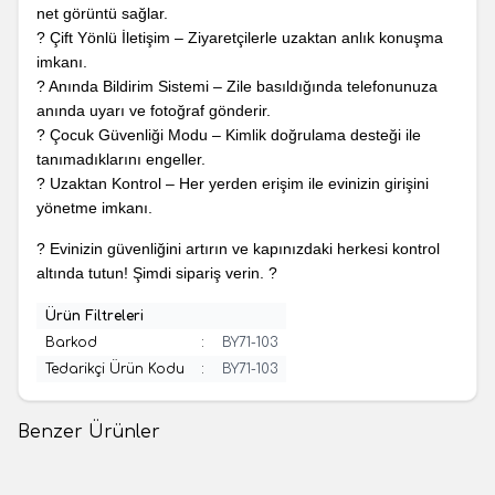
net görüntü sağlar.
? Çift Yönlü İletişim – Ziyaretçilerle uzaktan anlık konuşma
imkanı.
? Anında Bildirim Sistemi – Zile basıldığında telefonunuza
anında uyarı ve fotoğraf gönderir.
? Çocuk Güvenliği Modu – Kimlik doğrulama desteği ile
tanımadıklarını engeller.
? Uzaktan Kontrol – Her yerden erişim ile evinizin girişini
yönetme imkanı.
? Evinizin güvenliğini artırın ve kapınızdaki herkesi kontrol
altında tutun! Şimdi sipariş verin. ?
Ürün Filtreleri
Barkod
:
BY71-103
Tedarikçi Ürün Kodu
:
BY71-103
Benzer Ürünler
(0 Yorum)
(0 Yorum)
Philips
Byes