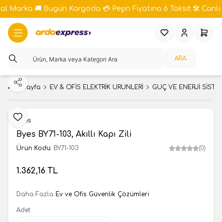
bal Marka 🚚 Bugün Kargoda 💳 Peşin Fiyatına 6 Taksit 🛠️ Canlı 
Favorilerim
Hesabım
Sepeti
ARA
Paylaş
Ana Sayfa
EV & OFİS ELEKTRİK ÜRÜNLERİ
GÜÇ VE ENERJİ SİSTE
Favoriye Ekle
Byes
Byes BY71-103, Akıllı Kapı Zili
Ürün Kodu:
BY71-103
(0)
1.362,16
TL
SEPETE EKLE
Daha Fazla
Ev ve Ofis Güvenlik Çözümleri
Adet