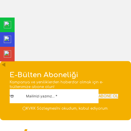
PHILIPS Easykey DDL603E-
Byes BY71-107, Akıllı Kapı
5HWS Kollu Kilit
Pencere Sensörü
21.891,91
TL
600,00
TL
1 Adet
1 Adet
Sepete Ekle
Sepete Ekle
E-Bülten Aboneliği
Kampanya ve yeniliklerden haberdar olmak için e-
bültenimize abone olun!
ABONE OL
KVKK Sözleşmesi'ni
okudum, kabul ediyorum.