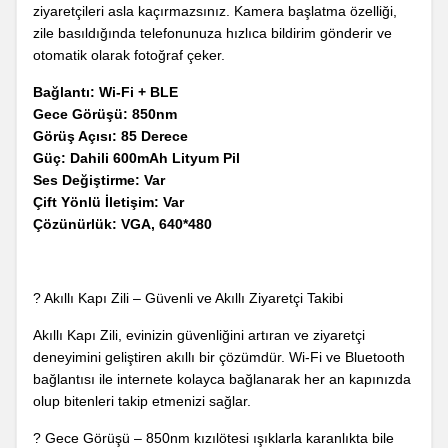
ziyaretçileri asla kaçırmazsınız. Kamera başlatma özelliği,
zile basıldığında telefonunuza hızlıca bildirim gönderir ve
otomatik olarak fotoğraf çeker.
Bağlantı: Wi-Fi + BLE
Gece Görüşü: 850nm
Görüş Açısı: 85 Derece
Güç: Dahili 600mAh Lityum Pil
Ses Değiştirme: Var
Çift Yönlü İletişim: Var
Çözünürlük: VGA, 640*480
? Akıllı Kapı Zili – Güvenli ve Akıllı Ziyaretçi Takibi
Akıllı Kapı Zili, evinizin güvenliğini artıran ve ziyaretçi
deneyimini geliştiren akıllı bir çözümdür. Wi-Fi ve Bluetooth
bağlantısı ile internete kolayca bağlanarak her an kapınızda
olup bitenleri takip etmenizi sağlar.
? Gece Görüşü – 850nm kızılötesi ışıklarla karanlıkta bile