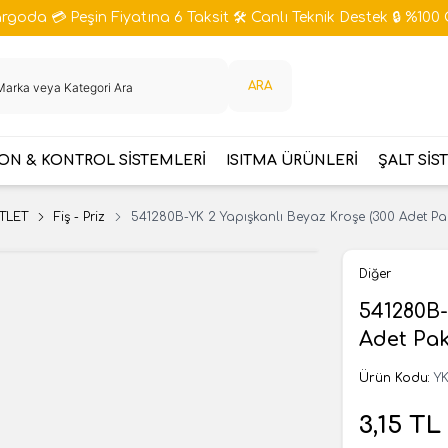
goda 💳 Peşin Fiyatına 6 Taksit 🛠️ Canlı Teknik Destek 🔒 %100 
ARA
N & KONTROL SİSTEMLERİ
ISITMA ÜRÜNLERİ
ŞALT SİS
TLET
Fiş - Priz
541280B-YK 2 Yapışkanlı Beyaz Kroşe (300 Adet Pake
Diğer
541280B-
Adet Pak
Ürün Kodu:
YK
3,15
TL