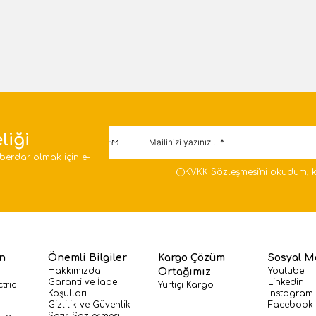
Sepete Ekle
Sepete E
liği
berdar olmak için e-
KVKK Sözleşmesi'ni
okudum, k
en
Önemli Bilgiler
Kargo Çözüm
Sosyal M
Hakkımızda
Youtube
Ortağımız
Garanti ve İade
Linkedin
tric
Yurtiçi Kargo
Koşulları
Instagram
Gizlilik ve Güvenlik
Facebook
Satış Sözleşmesi