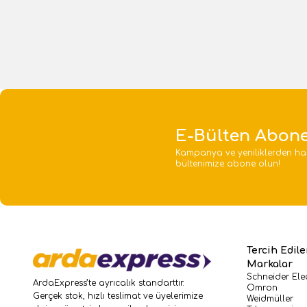
Sepete Ekle
E-Bülten Abone
Kampanya ve yeniliklerden ha
bültenimize abone olun!
Tercih Edil
Markalar
Schneider Elec
ArdaExpress’te ayrıcalık standarttır.
Omron
Gerçek stok, hızlı teslimat ve üyelerimize
Weidmüller