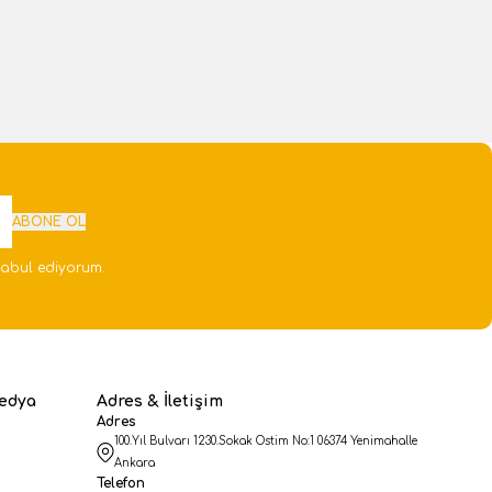
kle
Sepete Ekle
ABONE OL
abul ediyorum.
edya
Adres & İletişim
Adres
100.Yıl Bulvarı 1230.Sokak Ostim No:1 06374 Yenimahalle
Ankara
Telefon