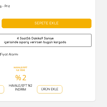
iş - Priz
SEPETE EKLE
4 Saat
36 Dakika
8 Saniye
içerisinde sipariş verirsen bugün kargoda
Fiyat Alarmı
HAVALE/EFT %2
ÜRÜN EKLE
İNDİRİM