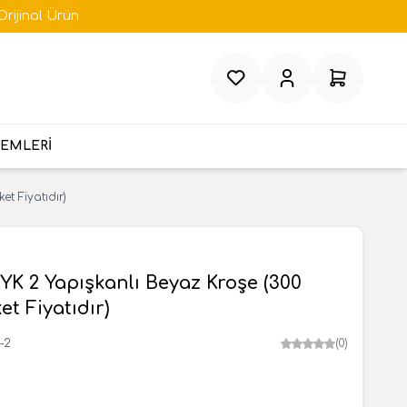
Orijinal Ürün
Favorilerim
Hesabım
Sepetim
TEMLERİ
t Fiyatıdır)
YK 2 Yapışkanlı Beyaz Kroşe (300
et Fiyatıdır)
-2
(0)