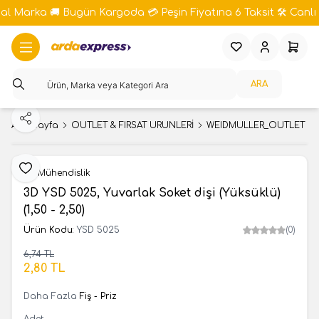
bal Marka 🚚 Bugün Kargoda 💳 Peşin Fiyatına 6 Taksit 🛠️ Canlı 
Favorilerim
Hesabım
Sepeti
ARA
Paylaş
Ana Sayfa
OUTLET & FIRSAT ÜRÜNLERİ
WEIDMULLER_OUTLET
Favoriye Ekle
3D Mühendislik
3D YSD 5025, Yuvarlak Soket dişi (Yüksüklü)
(1,50 - 2,50)
Ürün Kodu:
YSD 5025
(0)
6,74
TL
SEPETE EKLE
2,80
TL
Daha Fazla
Fiş - Priz
Adet