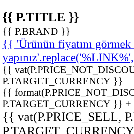
{{ P.TITLE }}
{{ P.BRAND }}
{{ 'Ürünün fiyatını görme
yapınız'.replace('%LINK%', '
{{ vat(P.PRICE_NOT_DISCOU
P.TARGET_CURRENCY }}
{{ format(P.PRICE_NOT_DI
P.TARGET_CURRENCY }} +
{{ vat(P.PRICE_SELL, P
P.TARGET_CURRENCY