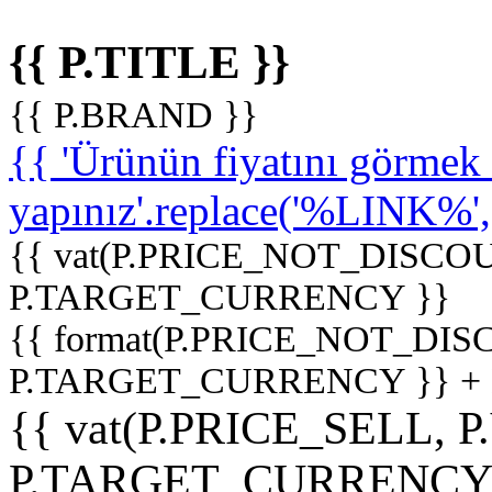
{{ P.TITLE }}
{{ P.BRAND }}
{{ 'Ürünün fiyatını görme
yapınız'.replace('%LINK%', '
{{ vat(P.PRICE_NOT_DISCOU
P.TARGET_CURRENCY }}
{{ format(P.PRICE_NOT_DI
P.TARGET_CURRENCY }} +
{{ vat(P.PRICE_SELL, P
P.TARGET_CURRENCY