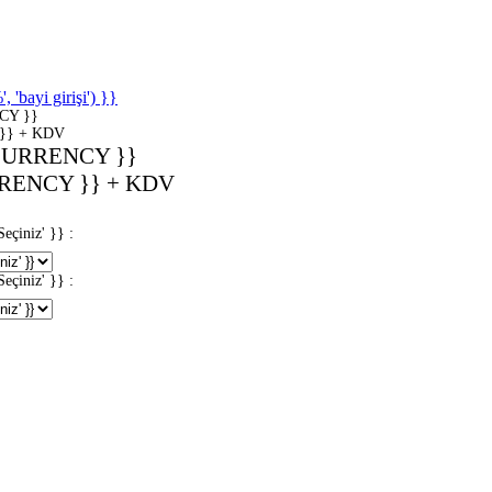
'bayi girişi') }}
CY }}
}} + KDV
CURRENCY }}
RENCY }} + KDV
iniz' }} :
iniz' }} :