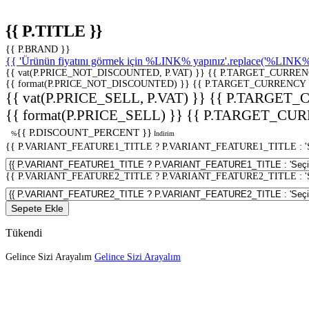
{{ P.TITLE }}
{{ P.BRAND }}
{{ 'Ürünün fiyatını görmek için %LINK% yapınız'.replace('%LINK%', 
{{ vat(P.PRICE_NOT_DISCOUNTED, P.VAT) }}
{{ P.TARGET_CURREN
{{ format(P.PRICE_NOT_DISCOUNTED) }}
{{ P.TARGET_CURRENCY 
{{ vat(P.PRICE_SELL, P.VAT) }}
{{ P.TARGET_
{{ format(P.PRICE_SELL) }}
{{ P.TARGET_CUR
{{ P.DISCOUNT_PERCENT }}
%
İndirim
{{ P.VARIANT_FEATURE1_TITLE ? P.VARIANT_FEATURE1_TITLE : 'Seç
{{ P.VARIANT_FEATURE2_TITLE ? P.VARIANT_FEATURE2_TITLE : 'Seç
Sepete Ekle
Tükendi
Gelince Sizi Arayalım
Gelince Sizi Arayalım