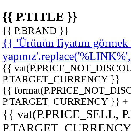
{{ P.TITLE }}
{{ P.BRAND }}
{{ 'Ürünün fiyatını görme
yapınız'.replace('%LINK%', '
{{ vat(P.PRICE_NOT_DISCOU
P.TARGET_CURRENCY }}
{{ format(P.PRICE_NOT_DI
P.TARGET_CURRENCY }} +
{{ vat(P.PRICE_SELL, P
P.TARGET_CURRENCY